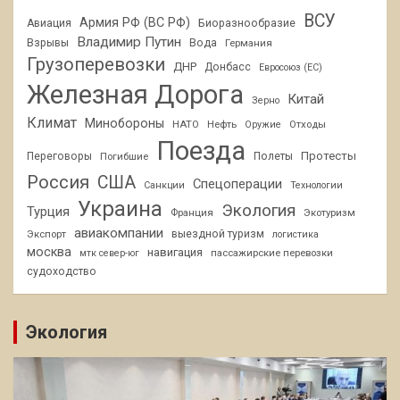
ВСУ
Армия РФ (ВС РФ)
Авиация
Биоразнообразие
Владимир Путин
Взрывы
Вода
Германия
Грузоперевозки
ДНР
Донбасс
Евросоюз (ЕС)
Железная Дорога
Китай
Зерно
Климат
Минобороны
НАТО
Нефть
Отходы
Оружие
Поезда
Протесты
Переговоры
Погибшие
Полеты
Россия
США
Спецоперации
Санкции
Технологии
Украина
Экология
Турция
Франция
Экотуризм
авиакомпании
Экспорт
выездной туризм
логистика
москва
навигация
пассажирские перевозки
мтк север-юг
судоходство
Экология