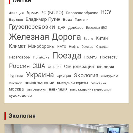
Метки
ВСУ
Армия РФ (ВС РФ)
Авиация
Биоразнообразие
Владимир Путин
Взрывы
Вода
Германия
Грузоперевозки
ДНР
Донбасс
Евросоюз (ЕС)
Железная Дорога
Китай
Зерно
Климат
Минобороны
НАТО
Нефть
Отходы
Оружие
Поезда
Протесты
Переговоры
Погибшие
Полеты
Россия
США
Спецоперации
Санкции
Технологии
Украина
Экология
Турция
Франция
Экотуризм
авиакомпании
Экспорт
выездной туризм
логистика
москва
навигация
пассажирские перевозки
мтк север-юг
судоходство
Экология