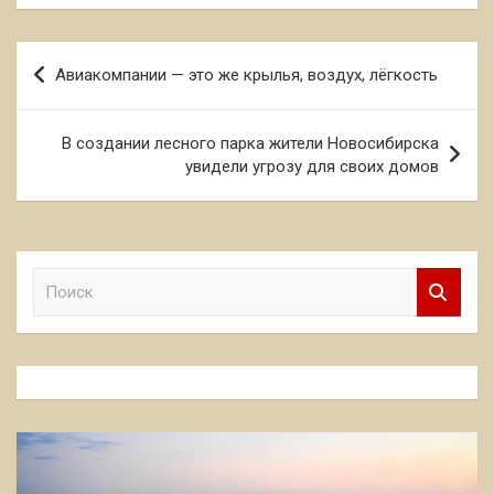
Навигация
Авиакомпании — это же крылья, воздух, лёгкость
по
записям
В создании лесного парка жители Новосибирска
увидели угрозу для своих домов
П
о
и
с
к