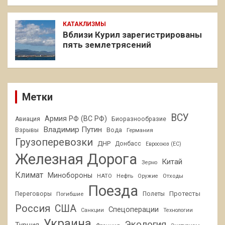
КАТАКЛИЗМЫ
Вблизи Курил зарегистрированы
пять землетрясений
Метки
ВСУ
Армия РФ (ВС РФ)
Авиация
Биоразнообразие
Владимир Путин
Взрывы
Вода
Германия
Грузоперевозки
ДНР
Донбасс
Евросоюз (ЕС)
Железная Дорога
Китай
Зерно
Климат
Минобороны
НАТО
Нефть
Отходы
Оружие
Поезда
Протесты
Переговоры
Погибшие
Полеты
Россия
США
Спецоперации
Санкции
Технологии
Украина
Экология
Турция