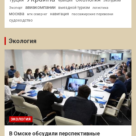
Франция
Экотуризм
авиакомпании
Экспорт
выездной туризм
логистика
москва
навигация
пассажирские перевозки
мтк север-юг
судоходство
Экология
ЭКОЛОГИЯ
В Омске обсудили перспективные