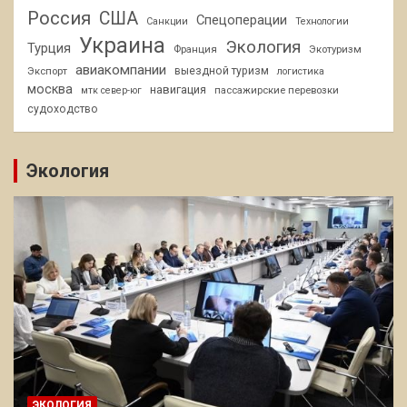
Россия
США
Спецоперации
Санкции
Технологии
Украина
Экология
Турция
Франция
Экотуризм
авиакомпании
Экспорт
выездной туризм
логистика
москва
навигация
пассажирские перевозки
мтк север-юг
судоходство
Экология
ЭКОЛОГИЯ