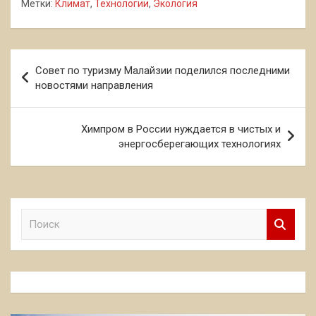
Метки:
Климат
,
Технологии
,
Экология
Навигация
Совет по туризму Малайзии поделился последними
по
новостями направления
записям
Химпром в России нуждается в чистых и
энергосберегающих технологиях
П
о
и
с
к