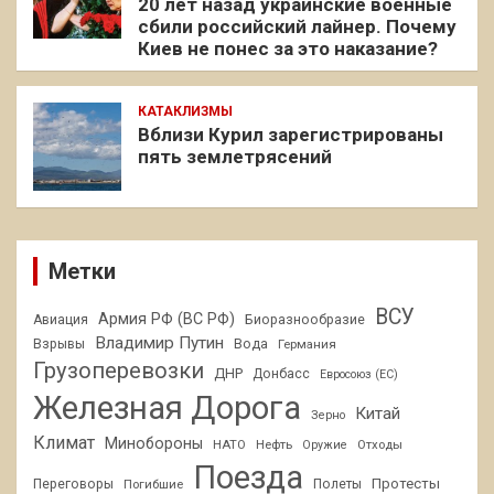
20 лет назад украинские военные
сбили российский лайнер. Почему
Киев не понес за это наказание?
КАТАКЛИЗМЫ
Вблизи Курил зарегистрированы
пять землетрясений
Метки
ВСУ
Армия РФ (ВС РФ)
Авиация
Биоразнообразие
Владимир Путин
Взрывы
Вода
Германия
Грузоперевозки
ДНР
Донбасс
Евросоюз (ЕС)
Железная Дорога
Китай
Зерно
Климат
Минобороны
НАТО
Нефть
Отходы
Оружие
Поезда
Протесты
Переговоры
Погибшие
Полеты