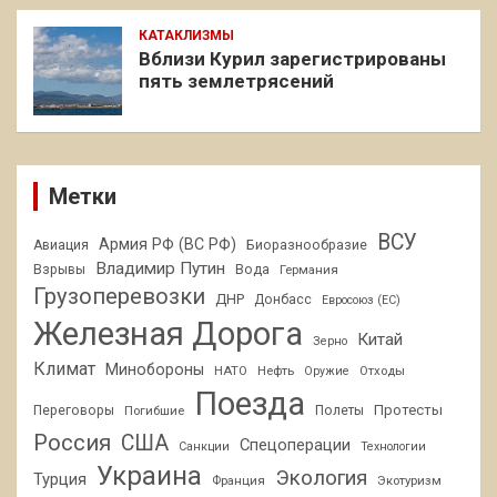
КАТАКЛИЗМЫ
Вблизи Курил зарегистрированы
пять землетрясений
Метки
ВСУ
Армия РФ (ВС РФ)
Авиация
Биоразнообразие
Владимир Путин
Взрывы
Вода
Германия
Грузоперевозки
ДНР
Донбасс
Евросоюз (ЕС)
Железная Дорога
Китай
Зерно
Климат
Минобороны
НАТО
Нефть
Отходы
Оружие
Поезда
Протесты
Переговоры
Погибшие
Полеты
Россия
США
Спецоперации
Санкции
Технологии
Украина
Экология
Турция
Франция
Экотуризм