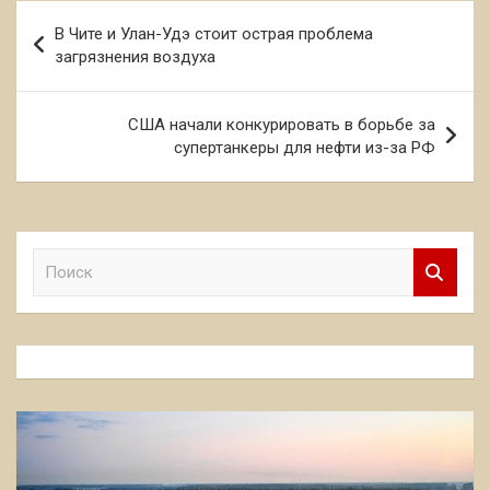
Навигация
В Чите и Улан-Удэ стоит острая проблема
по
загрязнения воздуха
записям
США начали конкурировать в борьбе за
супертанкеры для нефти из-за РФ
П
о
и
с
к