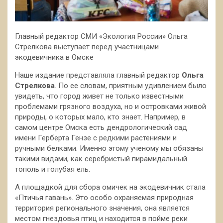
Главный редактор СМИ «Экология России» Ольга
Стрелкова выступает перед участницами
экодевичника в Омске
Наше издание представляла главный редактор
Ольга
Стрелкова
. По ее словам, приятным удивлением было
увидеть, что город живет не только известными
проблемами грязного воздуха, но и островками живой
природы, о которых мало, кто знает. Например, в
самом центре Омска есть дендрологический сад
имени Герберта Гензе с редкими растениями и
ручными белками. Именно этому ученому мы обязаны
такими видами, как серебристый пирамидальный
тополь и голубая ель.
А площадкой для сбора омичек на экодевичник стала
«Птичья гавань». Это особо охраняемая природная
территория регионального значения, она является
местом гнездовья птиц и находится в пойме реки