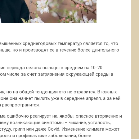
вышенных среднегодовых температур является то, что
ньше, но и производят ее в течение более длительного
е периода сезона пыльцы в среднем на 10-20
 том числе за счет загрязнения окружающей среды в
яя, но на общей тенденции это не отразится. В южных
оне она начнет пылить уже в середине апреля, а за ней
а распространится.
ема ошибочно реагирует на, якобы, опасное вторжение и
чему возникающие симптомы – чихание, усталость,
студу, грипп или даже Covid. Изменение климата может
тролю и профилактике заболеваний, более