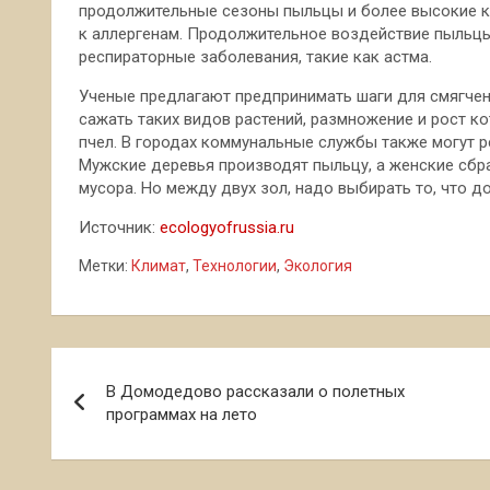
продолжительные сезоны пыльцы и более высокие к
к аллергенам. Продолжительное воздействие пыль
респираторные заболевания, такие как астма.
Ученые предлагают предпринимать шаги для смягчен
сажать таких видов растений, размножение и рост кот
пчел. В городах коммунальные службы также могут р
Мужские деревья производят пыльцу, а женские сбр
мусора. Но между двух зол, надо выбирать то, что 
Источник:
ecologyofrussia.ru
Метки:
Климат
,
Технологии
,
Экология
Навигация
В Домодедово рассказали о полетных
по
программах на лето
записям