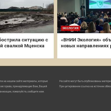
ЭКОЛОГИЯ
бострила ситуацию с
«ВНИИ Экология» объ
й свалкой Мценска
новых направлениях
ли на нашем сайте материалы, которые
На сайте могут быть опубликованы матери
кие права, принадлежащие Вам, Вашей
При цитировании ссылка на источник обяз
анизации, пожалуйста, сообщите нам.