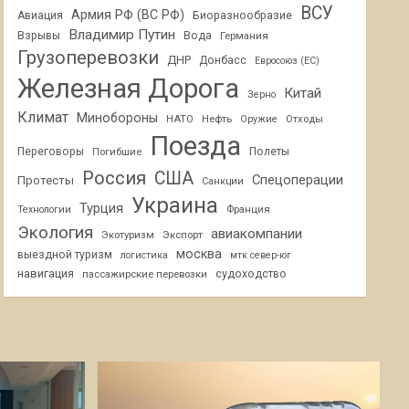
ВСУ
Армия РФ (ВС РФ)
Авиация
Биоразнообразие
Владимир Путин
Взрывы
Вода
Германия
Грузоперевозки
ДНР
Донбасс
Евросоюз (ЕС)
Железная Дорога
Китай
Зерно
Климат
Минобороны
НАТО
Нефть
Отходы
Оружие
Поезда
Переговоры
Погибшие
Полеты
Россия
США
Спецоперации
Протесты
Санкции
Украина
Турция
Франция
Технологии
Экология
авиакомпании
Экотуризм
Экспорт
москва
выездной туризм
логистика
мтк север-юг
навигация
пассажирские перевозки
судоходство