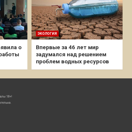
ЭКОЛОГИЯ
явила о
Впервые за 46 лет мир
 работы
задумался над решением
проблем водных ресурсов
алы 18+!
ательна.