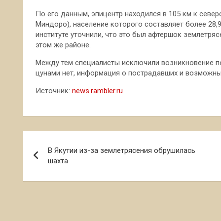
По его данным, эпицентр находился в 105 км к севе
Миндоро), население которого составляет более 28,9 
институте уточнили, что это был афтершок землетряс
этом же районе.
Между тем специалисты исключили возникновение по
цунами нет, информация о пострадавших и возможны
Источник:
news.rambler.ru
Навигация
В Якутии из-за землетрясения обрушилась
по
шахта
записям