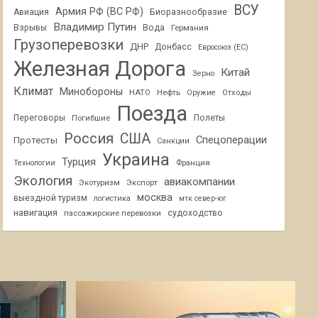
ВСУ
Армия РФ (ВС РФ)
Авиация
Биоразнообразие
Владимир Путин
Взрывы
Вода
Германия
Грузоперевозки
ДНР
Донбасс
Евросоюз (ЕС)
Железная Дорога
Китай
Зерно
Климат
Минобороны
НАТО
Нефть
Отходы
Оружие
Поезда
Переговоры
Погибшие
Полеты
Россия
США
Спецоперации
Протесты
Санкции
Украина
Турция
Франция
Технологии
Экология
авиакомпании
Экотуризм
Экспорт
москва
выездной туризм
логистика
мтк север-юг
навигация
пассажирские перевозки
судоходство