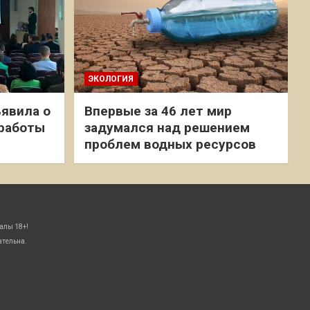
ЭКОЛОГИЯ
явила о
Впервые за 46 лет мир
 работы
задумался над решением
проблем водных ресурсов
алы 18+!
ательна.