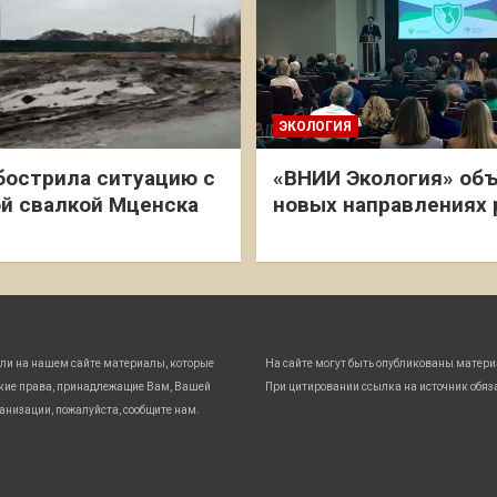
ЭКОЛОГИЯ
бострила ситуацию с
«ВНИИ Экология» объ
й свалкой Мценска
новых направлениях
ли на нашем сайте материалы, которые
На сайте могут быть опубликованы матери
кие права, принадлежащие Вам, Вашей
При цитировании ссылка на источник обяз
анизации, пожалуйста, сообщите нам.