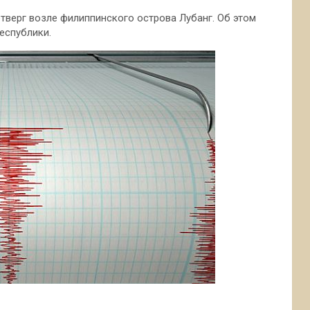
етверг возле филиппинского острова Лубанг. Об этом
еспублики.