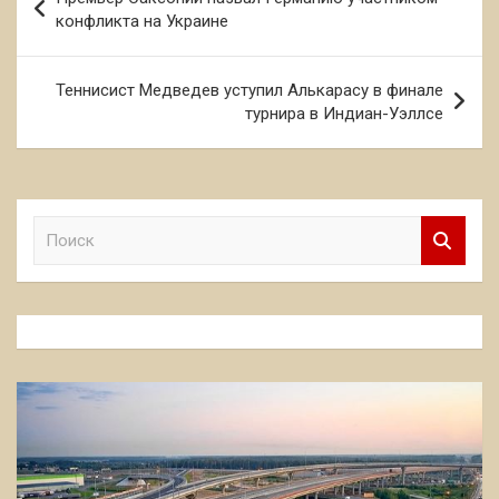
по
конфликта на Украине
записям
Теннисист Медведев уступил Алькарасу в финале
турнира в Индиан-Уэллсе
П
о
и
с
к