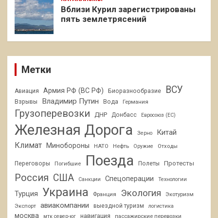
Вблизи Курил зарегистрированы
пять землетрясений
Метки
ВСУ
Армия РФ (ВС РФ)
Авиация
Биоразнообразие
Владимир Путин
Взрывы
Вода
Германия
Грузоперевозки
ДНР
Донбасс
Евросоюз (ЕС)
Железная Дорога
Китай
Зерно
Климат
Минобороны
НАТО
Нефть
Отходы
Оружие
Поезда
Протесты
Переговоры
Погибшие
Полеты
Россия
США
Спецоперации
Санкции
Технологии
Украина
Экология
Турция
Франция
Экотуризм
авиакомпании
Экспорт
выездной туризм
логистика
москва
навигация
пассажирские перевозки
мтк север-юг