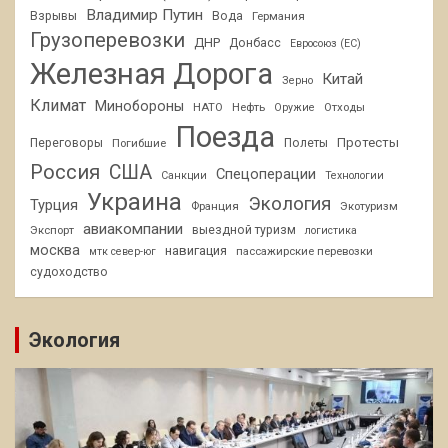
Владимир Путин
Взрывы
Вода
Германия
Грузоперевозки
ДНР
Донбасс
Евросоюз (ЕС)
Железная Дорога
Китай
Зерно
Климат
Минобороны
НАТО
Нефть
Отходы
Оружие
Поезда
Протесты
Переговоры
Погибшие
Полеты
Россия
США
Спецоперации
Санкции
Технологии
Украина
Экология
Турция
Франция
Экотуризм
авиакомпании
Экспорт
выездной туризм
логистика
москва
навигация
пассажирские перевозки
мтк север-юг
судоходство
Экология