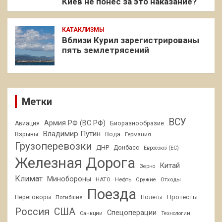
Киев не понес за это наказание?
КАТАКЛИЗМЫ
Вблизи Курил зарегистрированы
пять землетрясений
Метки
ВСУ
Армия РФ (ВС РФ)
Авиация
Биоразнообразие
Владимир Путин
Взрывы
Вода
Германия
Грузоперевозки
ДНР
Донбасс
Евросоюз (ЕС)
Железная Дорога
Китай
Зерно
Климат
Минобороны
НАТО
Нефть
Отходы
Оружие
Поезда
Протесты
Переговоры
Погибшие
Полеты
Россия
США
Спецоперации
Санкции
Технологии