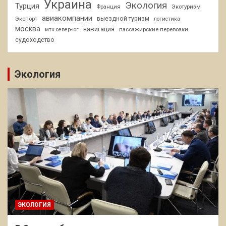
Украина
Экология
Турция
Франция
Экотуризм
авиакомпании
Экспорт
выездной туризм
логистика
москва
навигация
пассажирские перевозки
мтк север-юг
судоходство
Экология
ЭКОЛОГИЯ