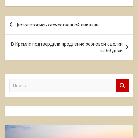
Навигация
Фотолетопись отечественной авиации
по
записям
В Кремле подтвердили продление зерновой сделки
на 60 дней
П
о
и
с
к