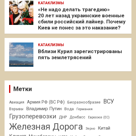
КАТАКЛИЗМЫ
«Не надо делать трагедию»
20 лет назад украинские военные
сбили российский лайнер. Почему
Киев не понес за это наказание?
КАТАКЛИЗМЫ
Вблизи Курил зарегистрированы
пять землетрясений
Метки
ВСУ
Армия РФ (ВС РФ)
Авиация
Биоразнообразие
Владимир Путин
Взрывы
Вода
Германия
Грузоперевозки
ДНР
Донбасс
Евросоюз (ЕС)
Железная Дорога
Китай
Зерно