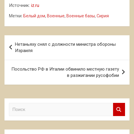
Источник:
iz.ru
Метки:
Белый дом
,
Военные
,
Военные базы
,
Сирия
Навигация
Нетаньяху снял с должности министра обороны
по
Израиля
записям
Посольство РФ в Италии обвинило местную газету
в разжигании русофобии
П
о
и
с
к