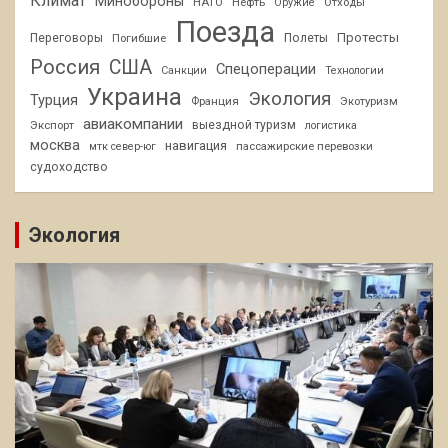
Климат
Минобороны
НАТО
Нефть
Отходы
Оружие
Поезда
Протесты
Переговоры
Погибшие
Полеты
Россия
США
Спецоперации
Санкции
Технологии
Украина
Экология
Турция
Франция
Экотуризм
авиакомпании
Экспорт
выездной туризм
логистика
москва
навигация
пассажирские перевозки
мтк север-юг
судоходство
Экология