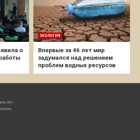
ЭКОЛОГИЯ
явила о
Впервые за 46 лет мир
 работы
задумался над решением
проблем водных ресурсов
алы 18+!
ательна.