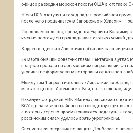
офицер разведки морской пехоты США в отставке Ско
«Если ВСУ отступят и город падет, российская армия
после чего продвинется в Запорожье и Херсон», — за
По словам эксперта, президента Украины Владимира
именно поэтому он прикладывает столько усилий для
Корреспонденты «Известий» побывали на позициях 
29 марта бывший советник главы Пентагона Дуглас 
в случае провала на артемовском направлении. Он н
украинские формирования оторваны от каналов снаб
Между тем 1 апреля источник «Известий» сообщил, 
местах в центре Артемовска. Бои, по его словам, ид
Накануне сотрудник ЧВК «Вагнер» рассказал о взяти
ВСУ сделали укрепрайоны на господствующих высотах
с которых хорошо просматриваются подступы к город
российским силам удалось взять укрепрайоны.
Специальная операция по защите Донбасса, о начал