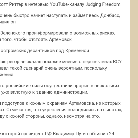
тт Риттер в интервью YouTube-каналу Judging Freedom.
 очень быстро начнет наступать и займет весь Донбасс,
явил он.
 Зеленского проинформировали о возможных рисках,
 того, чтобы отстоять Артемовск.
костромских десантников под Кременной
Макгрегор высказал похожее мнение о перспективах ВСУ
азвал такой сценарий очень вероятным, поскольку
жения.
что российские силы осуществили прорыв в нескольких
ут уже вплотную к зданию администрации.
и подступов к южным окраинам Артемовска, из которых
. Отмечается, что укрепления возводились на высотах,
у с южной стороны, однако, несмотря на это,
е которой президент РФ Владимир Путин объявил 24