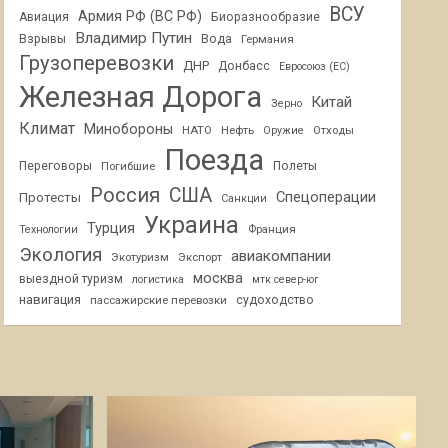
ВСУ
Армия РФ (ВС РФ)
Авиация
Биоразнообразие
Владимир Путин
Взрывы
Вода
Германия
Грузоперевозки
ДНР
Донбасс
Евросоюз (ЕС)
Железная Дорога
Китай
Зерно
Климат
Минобороны
НАТО
Нефть
Отходы
Оружие
Поезда
Переговоры
Погибшие
Полеты
Россия
США
Спецоперации
Протесты
Санкции
Украина
Турция
Франция
Технологии
Экология
авиакомпании
Экотуризм
Экспорт
москва
выездной туризм
логистика
мтк север-юг
навигация
пассажирские перевозки
судоходство