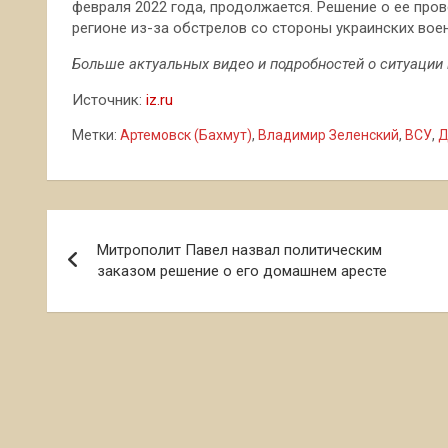
февраля 2022 года, продолжается. Решение о ее про
регионе из-за обстрелов со стороны украинских вое
Больше актуальных видео и подробностей о ситуации 
Источник:
iz.ru
Метки:
Артемовск (Бахмут)
,
Владимир Зеленский
,
ВСУ
,
Д
Навигация
Митрополит Павел назвал политическим
по
заказом решение о его домашнем аресте
записям