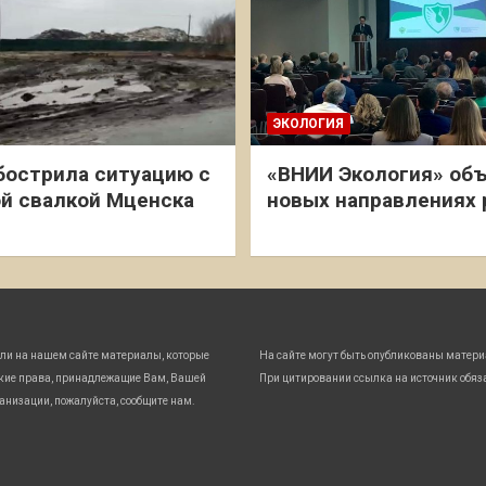
ЭКОЛОГИЯ
бострила ситуацию с
«ВНИИ Экология» объ
й свалкой Мценска
новых направлениях
ли на нашем сайте материалы, которые
На сайте могут быть опубликованы матери
кие права, принадлежащие Вам, Вашей
При цитировании ссылка на источник обяз
анизации, пожалуйста, сообщите нам.