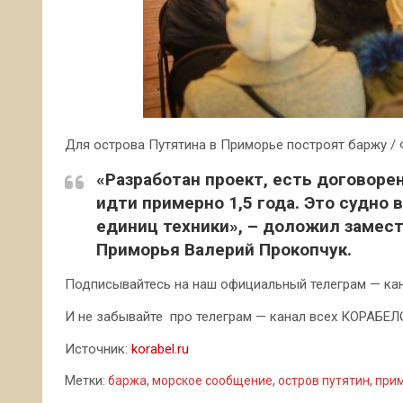
Для острова Путятина в Приморье построят баржу /
«Разработан проект, есть договоре
идти примерно 1,5 года. Это судно
единиц техники», – доложил замес
Приморья Валерий Прокопчук.
Подписывайтесь на наш официальный телеграм — кана
И не забывайте про телеграм — канал всех КОРАБЕЛОВ
Источник:
korabel.ru
Метки:
баржа
,
морское сообщение
,
остров путятин
,
при