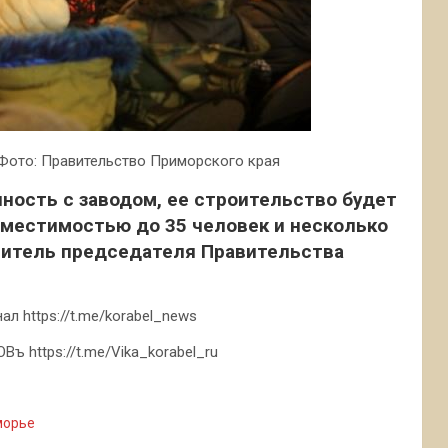
 Фото: Правительство Приморского края
нность с заводом, ее строительство будет
 вместимостью до 35 человек и несколько
титель председателя Правительства
л https://t.me/korabel_news
ъ https://t.me/Vika_korabel_ru
морье