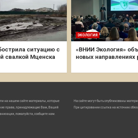
ЭКОЛОГИЯ
бострила ситуацию с
«ВНИИ Экология» объ
й свалкой Мценска
новых направлениях
ли на нашем сайте материалы, которые
На сайте могут быть опубликованы матери
кие права, принадлежащие Вам, Вашей
При цитировании ссылка на источник обяз
анизации, пожалуйста, сообщите нам.