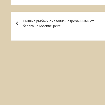
Навигация
Пьяные рыбаки оказались отрезанными от
по
берега на Москве-реке
записям