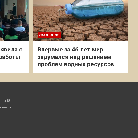
ЭКОЛОГИЯ
явила о
Впервые за 46 лет мир
 работы
задумался над решением
проблем водных ресурсов
алы 18+!
ательна.