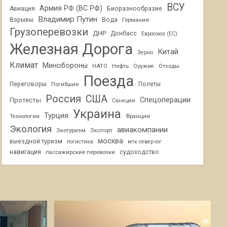
ВСУ
Армия РФ (ВС РФ)
Авиация
Биоразнообразие
Владимир Путин
Взрывы
Вода
Германия
Грузоперевозки
ДНР
Донбасс
Евросоюз (ЕС)
Железная Дорога
Китай
Зерно
Климат
Минобороны
НАТО
Нефть
Отходы
Оружие
Поезда
Переговоры
Погибшие
Полеты
Россия
США
Спецоперации
Протесты
Санкции
Украина
Турция
Франция
Технологии
Экология
авиакомпании
Экотуризм
Экспорт
москва
выездной туризм
логистика
мтк север-юг
навигация
пассажирские перевозки
судоходство