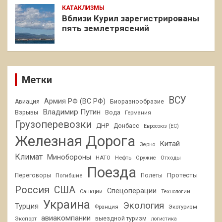
КАТАКЛИЗМЫ
Вблизи Курил зарегистрированы
пять землетрясений
Метки
ВСУ
Армия РФ (ВС РФ)
Авиация
Биоразнообразие
Владимир Путин
Взрывы
Вода
Германия
Грузоперевозки
ДНР
Донбасс
Евросоюз (ЕС)
Железная Дорога
Китай
Зерно
Климат
Минобороны
НАТО
Нефть
Отходы
Оружие
Поезда
Протесты
Переговоры
Погибшие
Полеты
Россия
США
Спецоперации
Санкции
Технологии
Украина
Экология
Турция
Франция
Экотуризм
авиакомпании
Экспорт
выездной туризм
логистика