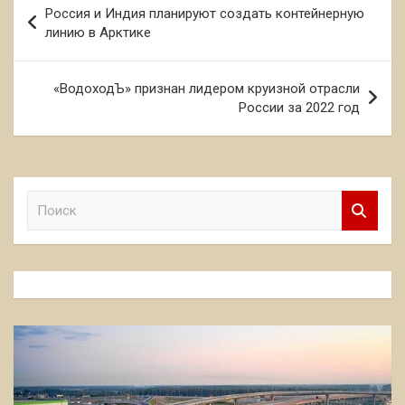
Россия и Индия планируют создать контейнерную
по
линию в Арктике
записям
«ВодоходЪ» признан лидером круизной отрасли
России за 2022 год
П
о
и
с
к