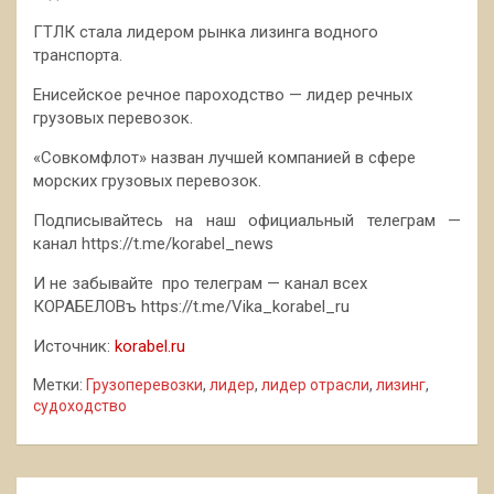
ГТЛК стала лидером рынка лизинга водного
транспорта.
Енисейское речное пароходство — лидер речных
грузовых перевозок.
«Совкомфлот» назван лучшей компанией в сфере
морских грузовых перевозок.
Подписывайтесь на наш официальный телеграм —
канал https://t.me/korabel_news
И не забывайте про телеграм — канал всех
КОРАБЕЛОВъ https://t.me/Vika_korabel_ru
Источник:
korabel.ru
Метки:
Грузоперевозки
,
лидер
,
лидер отрасли
,
лизинг
,
судоходство
Навигация