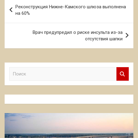
Навигация
Реконструкция Нижне-Камского шлюза выполнена
по
на 60%
записям
Врач предупредил о риске инсульта из-за
отсутствия шапки
П
о
и
с
к