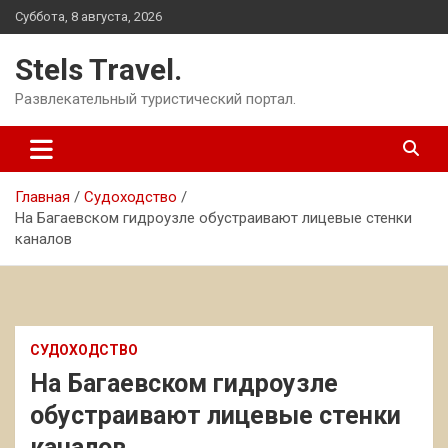
Перейти
Суббота, 8 августа, 2026
к
содержимому
Stels Travel.
Развлекательный туристический портал.
Главная
Судоходство
На Багаевском гидроузле обустраивают лицевые стенки
каналов
СУДОХОДСТВО
На Багаевском гидроузле
обустраивают лицевые стенки
каналов