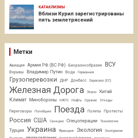
КАТАКЛИЗМЫ
Вблизи Курил зарегистрированы
пять землетрясений
Метки
ВСУ
Армия РФ (ВС РФ)
Авиация
Биоразнообразие
Владимир Путин
Взрывы
Вода
Германия
Грузоперевозки
ДНР
Донбасс
Евросоюз (ЕС)
Железная Дорога
Китай
Зерно
Климат
Минобороны
НАТО
Нефть
Отходы
Оружие
Поезда
Протесты
Переговоры
Погибшие
Полеты
Россия
США
Спецоперации
Санкции
Технологии
Украина
Экология
Турция
Франция
Экотуризм
авиакомпании
Экспорт
выездной туризм