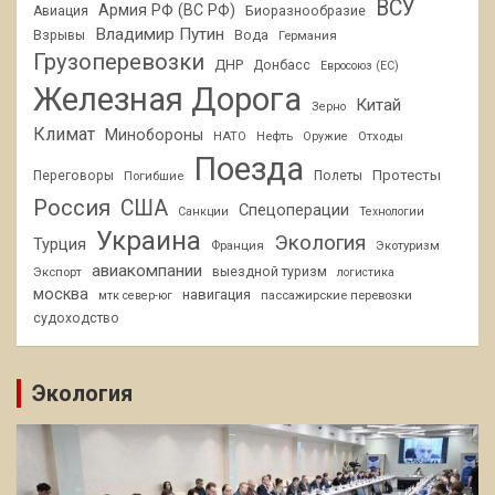
ВСУ
Армия РФ (ВС РФ)
Авиация
Биоразнообразие
Владимир Путин
Взрывы
Вода
Германия
Грузоперевозки
ДНР
Донбасс
Евросоюз (ЕС)
Железная Дорога
Китай
Зерно
Климат
Минобороны
НАТО
Нефть
Отходы
Оружие
Поезда
Протесты
Переговоры
Погибшие
Полеты
Россия
США
Спецоперации
Санкции
Технологии
Украина
Экология
Турция
Франция
Экотуризм
авиакомпании
Экспорт
выездной туризм
логистика
москва
навигация
пассажирские перевозки
мтк север-юг
судоходство
Экология