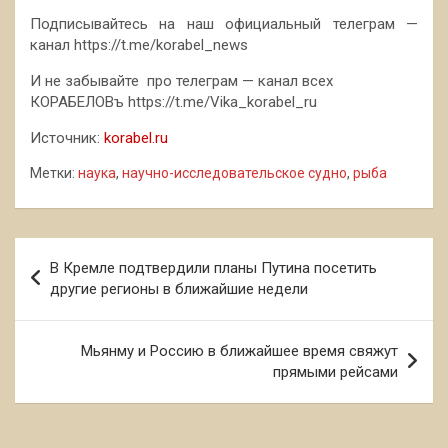
Подписывайтесь на наш официальный телеграм —
канал https://t.me/korabel_news
И не забывайте про телеграм — канал всех
КОРАБЕЛОВъ https://t.me/Vika_korabel_ru
Источник:
korabel.ru
Метки:
наука
,
научно-исследовательское судно
,
рыба
Навигация
В Кремле подтвердили планы Путина посетить
по
другие регионы в ближайшие недели
записям
Мьянму и Россию в ближайшее время свяжут
прямыми рейсами