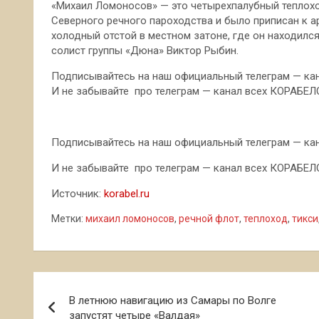
«Михаил Ломоносов» — это четырехпалубный теплоход
Северного речного пароходства и было приписан к ар
холодный отстой в местном затоне, где он находился
солист группы «Дюна» Виктор Рыбин.
Подписывайтесь на наш официальный телеграм — ка
И не забывайте про телеграм — канал всех КОРАБЕ
Подписывайтесь на наш официальный телеграм — кана
И не забывайте про телеграм — канал всех КОРАБЕЛОВ
Источник:
korabel.ru
Метки:
михаил ломоносов
,
речной флот
,
теплоход
,
тикси
Навигация
В летнюю навигацию из Самары по Волге
по
запустят четыре «Валдая»