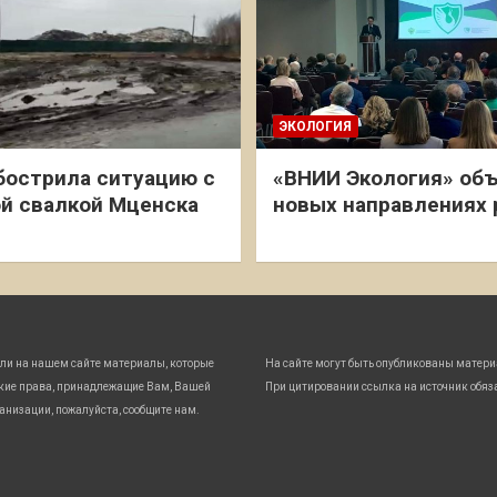
ЭКОЛОГИЯ
бострила ситуацию с
«ВНИИ Экология» объ
й свалкой Мценска
новых направлениях
ли на нашем сайте материалы, которые
На сайте могут быть опубликованы матери
кие права, принадлежащие Вам, Вашей
При цитировании ссылка на источник обяз
анизации, пожалуйста, сообщите нам.