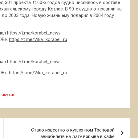
 301 проекта. С 60-х годов судно числилось в составе
хангельскому городу Котлас. В 90-х судно отправили на
 до 2003 года. Новую жизнь ему подарил в 2004 году
нал
https://t.me/korabel_news
ЛОВъ
https://t.me/Vika_korabel_ru
л https://t.me/korabel_news
ъ https://t.me/Vika_korabel_ru
,
якутия
Стало известно о купленном Треповой
авиабилете на дату взрыва в кафе