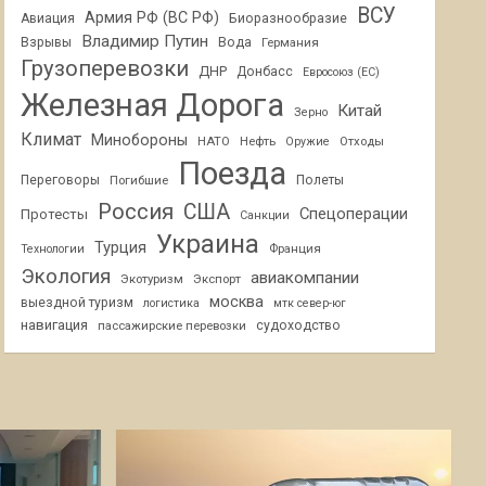
ВСУ
Армия РФ (ВС РФ)
Авиация
Биоразнообразие
Владимир Путин
Взрывы
Вода
Германия
Грузоперевозки
ДНР
Донбасс
Евросоюз (ЕС)
Железная Дорога
Китай
Зерно
Климат
Минобороны
НАТО
Нефть
Отходы
Оружие
Поезда
Переговоры
Погибшие
Полеты
Россия
США
Спецоперации
Протесты
Санкции
Украина
Турция
Франция
Технологии
Экология
авиакомпании
Экотуризм
Экспорт
москва
выездной туризм
логистика
мтк север-юг
навигация
пассажирские перевозки
судоходство