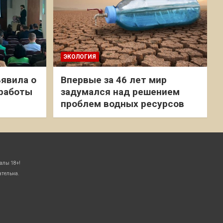
ЭКОЛОГИЯ
явила о
Впервые за 46 лет мир
 работы
задумался над решением
проблем водных ресурсов
алы 18+!
ательна.