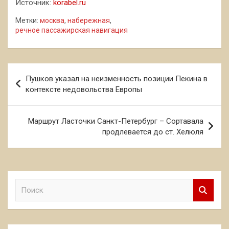
Источник:
korabel.ru
Метки:
москва
,
набережная
,
речное пассажирская навигация
Навигация
Пушков указал на неизменность позиции Пекина в
по
контексте недовольства Европы
записям
Маршрут Ласточки Санкт-Петербург – Сортавала
продлевается до ст. Хелюля
П
о
и
с
к