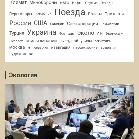
Климат
Минобороны
НАТО
Нефть
Отходы
Оружие
Поезда
Протесты
Переговоры
Погибшие
Полеты
Россия
США
Спецоперации
Санкции
Технологии
Украина
Экология
Турция
Франция
Экотуризм
авиакомпании
Экспорт
выездной туризм
логистика
москва
навигация
пассажирские перевозки
мтк север-юг
судоходство
Экология