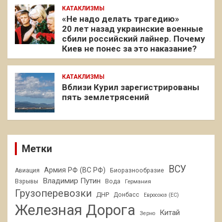
КАТАКЛИЗМЫ
«Не надо делать трагедию»
20 лет назад украинские военные
сбили российский лайнер. Почему
Киев не понес за это наказание?
КАТАКЛИЗМЫ
Вблизи Курил зарегистрированы
пять землетрясений
Метки
ВСУ
Армия РФ (ВС РФ)
Авиация
Биоразнообразие
Владимир Путин
Взрывы
Вода
Германия
Грузоперевозки
ДНР
Донбасс
Евросоюз (ЕС)
Железная Дорога
Китай
Зерно