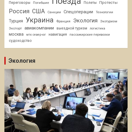
Поезда
Протесты
Переговоры
Погибшие
Полеты
Россия
США
Спецоперации
Санкции
Технологии
Украина
Экология
Турция
Франция
Экотуризм
авиакомпании
Экспорт
выездной туризм
логистика
москва
навигация
пассажирские перевозки
мтк север-юг
судоходство
Экология