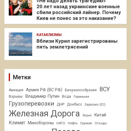
«Не надо делать трагедию»
20 лет назад украинские военные
сбили российский лайнер. Почему
Киев не понес за это наказание?
КАТАКЛИЗМЫ
Вблизи Курил зарегистрированы
пять землетрясений
Метки
ВСУ
Армия РФ (ВС РФ)
Авиация
Биоразнообразие
Владимир Путин
Взрывы
Вода
Германия
Грузоперевозки
ДНР
Донбасс
Евросоюз (ЕС)
Железная Дорога
Китай
Зерно
Климат
Минобороны
НАТО
Нефть
Отходы
Оружие