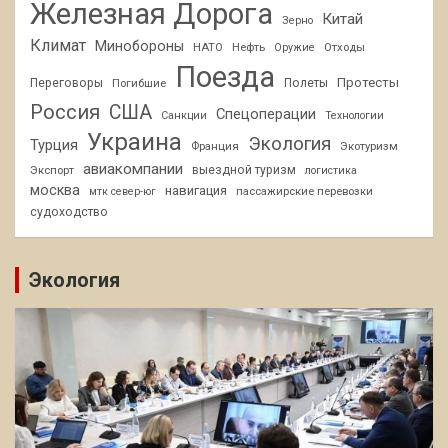
Железная Дорога
Китай
Зерно
Климат
Минобороны
НАТО
Нефть
Отходы
Оружие
Поезда
Протесты
Переговоры
Погибшие
Полеты
Россия
США
Спецоперации
Санкции
Технологии
Украина
Экология
Турция
Франция
Экотуризм
авиакомпании
Экспорт
выездной туризм
логистика
москва
навигация
пассажирские перевозки
мтк север-юг
судоходство
Экология