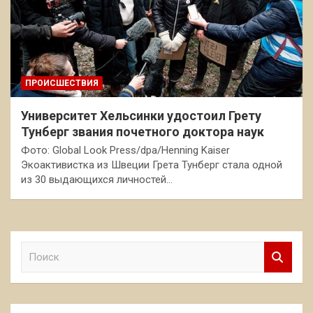
ПРОИСШЕСТВИЯ
Университет Хельсинки удостоил Грету
Тунберг звания почетного доктора наук
Фото: Global Look Press/dpa/Henning Kaiser
Экоактивистка из Швеции Грета Тунберг стала одной
из 30 выдающихся личностей…
П
о
и
с
к