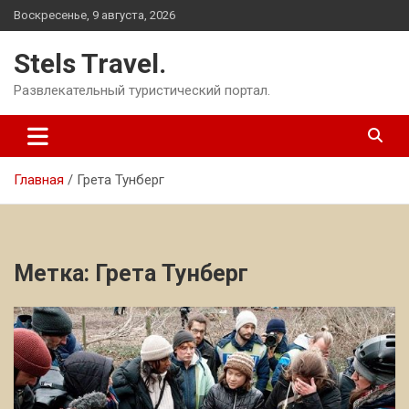
Перейти
Воскресенье, 9 августа, 2026
к
содержимому
Stels Travel.
Развлекательный туристический портал.
Главная
Грета Тунберг
Метка:
Грета Тунберг