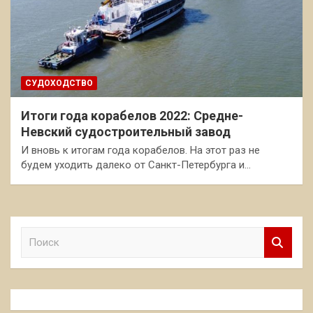
СУДОХОДСТВО
Итоги года корабелов 2022: Средне-
Невский судостроительный завод
И вновь к итогам года корабелов. На этот раз не
будем уходить далеко от Санкт-Петербурга и…
П
о
и
с
к