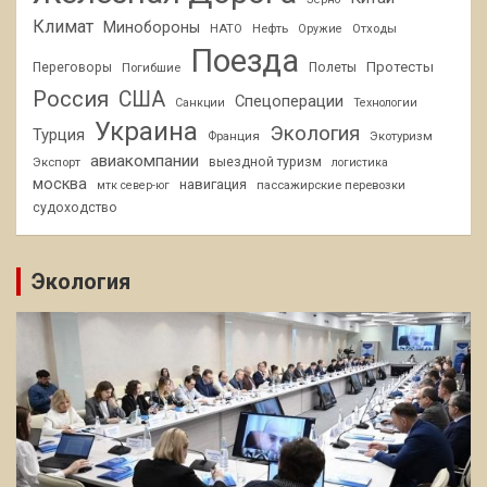
Климат
Минобороны
НАТО
Нефть
Отходы
Оружие
Поезда
Протесты
Переговоры
Погибшие
Полеты
Россия
США
Спецоперации
Санкции
Технологии
Украина
Экология
Турция
Франция
Экотуризм
авиакомпании
Экспорт
выездной туризм
логистика
москва
навигация
пассажирские перевозки
мтк север-юг
судоходство
Экология