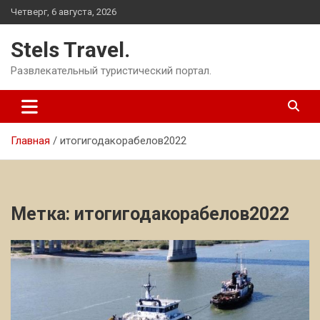
Перейти
Четверг, 6 августа, 2026
к
содержимому
Stels Travel.
Развлекательный туристический портал.
Главная
итогигодакорабелов2022
Метка:
итогигодакорабелов2022