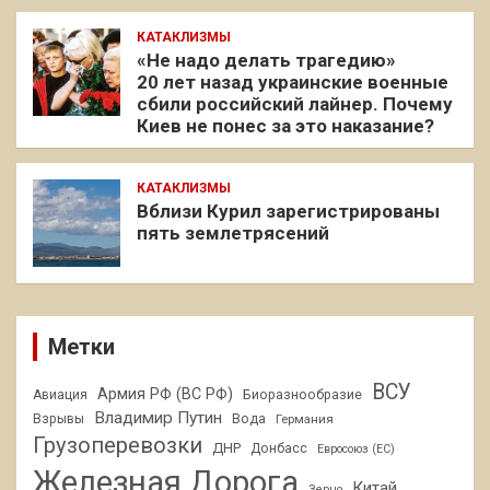
КАТАКЛИЗМЫ
«Не надо делать трагедию»
20 лет назад украинские военные
сбили российский лайнер. Почему
Киев не понес за это наказание?
КАТАКЛИЗМЫ
Вблизи Курил зарегистрированы
пять землетрясений
Метки
ВСУ
Армия РФ (ВС РФ)
Авиация
Биоразнообразие
Владимир Путин
Взрывы
Вода
Германия
Грузоперевозки
ДНР
Донбасс
Евросоюз (ЕС)
Железная Дорога
Китай
Зерно