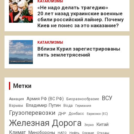
КАТАКЛИЗМЫ
«Не надо делать трагедию»
20 лет назад украинские военные
сбили российский лайнер. Почему
Киев не понес за это наказание?
КАТАКЛИЗМЫ
Вблизи Курил зарегистрированы
пять землетрясений
Метки
ВСУ
Армия РФ (ВС РФ)
Авиация
Биоразнообразие
Владимир Путин
Взрывы
Вода
Германия
Грузоперевозки
ДНР
Донбасс
Евросоюз (ЕС)
Железная Дорога
Китай
Зерно
Климат
Минобороны
НАТО
Нефть
Отходы
Оружие