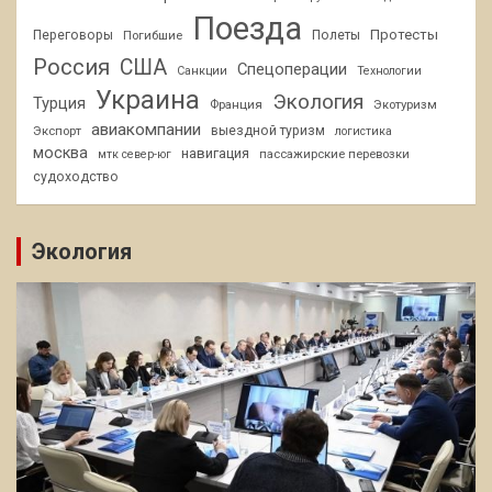
Поезда
Протесты
Переговоры
Погибшие
Полеты
Россия
США
Спецоперации
Санкции
Технологии
Украина
Экология
Турция
Франция
Экотуризм
авиакомпании
Экспорт
выездной туризм
логистика
москва
навигация
пассажирские перевозки
мтк север-юг
судоходство
Экология