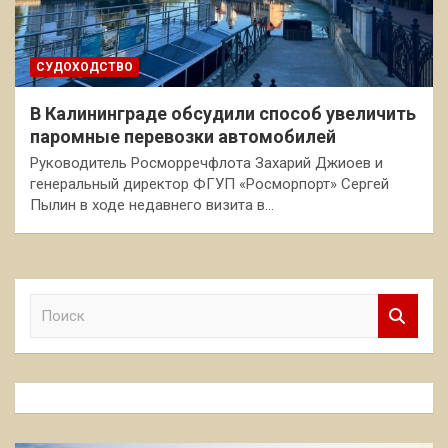
СУДОХОДСТВО
В Калининграде обсудили способ увеличить
паромные перевозки автомобилей
Руководитель Росморречфлота Захарий Джиоев и
генеральный директор ФГУП «Росморпорт» Сергей
Пылин в ходе недавнего визита в…
П
о
и
с
к