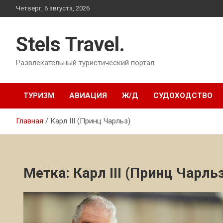
Перейти
Четверг, 6 августа, 2026
к
содержимому
Stels Travel.
Развлекательный туристический портал.
ТУРИЗМ
АВИАЦИЯ
Ж/Д
СУДОХОДСТВО
Главная
Карл III (Принц Чарльз)
Метка:
Карл III (Принц Чарль