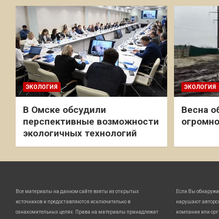
ЭКОЛОГИЯ
ЭКОЛОГИЯ
В Омске обсудили
Весна о
перспективные возможности
огромно
экологичных технологий
Все материалы на данном сайте взяты из открытых
Если Вы обнаружи
источников и предоставляются исключительно в
нарушают авторс
ознакомительных целях. Права на материалы принадлежат
компании или орг