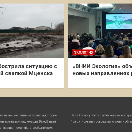
ЭКОЛОГИЯ
бострила ситуацию с
«ВНИИ Экология» объ
й свалкой Мценска
новых направлениях
ли на нашем сайте материалы, которые
На сайте могут быть опубликованы матери
кие права, принадлежащие Вам, Вашей
При цитировании ссылка на источник обяз
анизации, пожалуйста, сообщите нам.