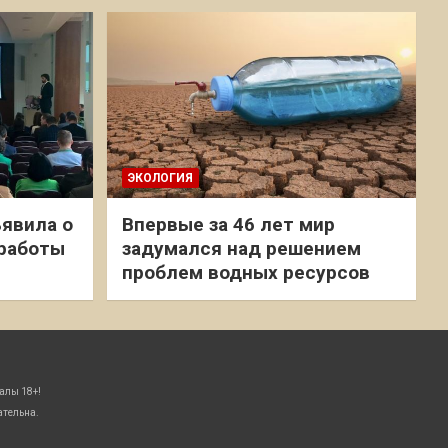
ЭКОЛОГИЯ
явила о
Впервые за 46 лет мир
 работы
задумался над решением
проблем водных ресурсов
алы 18+!
ательна.