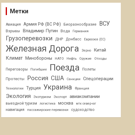
Метки
ВСУ
Армия РФ (ВС РФ)
Авиация
Биоразнообразие
Владимир Путин
Взрывы
Вода
Германия
Грузоперевозки
ДНР
Донбасс
Евросоюз (ЕС)
Железная Дорога
Китай
Зерно
Климат
Минобороны
НАТО
Нефть
Отходы
Оружие
Поезда
Переговоры
Погибшие
Полеты
Россия
США
Спецоперации
Протесты
Санкции
Украина
Турция
Франция
Технологии
Экология
авиакомпании
Экотуризм
Экспорт
москва
выездной туризм
логистика
мтк север-юг
навигация
пассажирские перевозки
судоходство