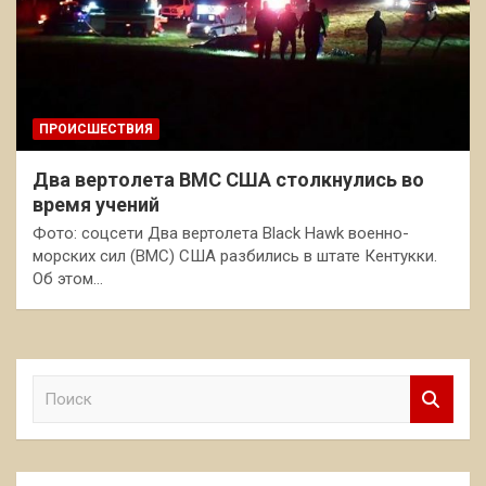
ПРОИСШЕСТВИЯ
Два вертолета ВМС США столкнулись во
время учений
Фото: соцсети Два вертолета Black Hawk военно-
морских сил (ВМС) США разбились в штате Кентукки.
Об этом…
П
о
и
с
к