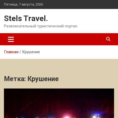
Перейти
Пятница, 7 августа, 2026
к
содержимому
Stels Travel.
Развлекательный туристический портал.
Главная
Крушение
Метка:
Крушение