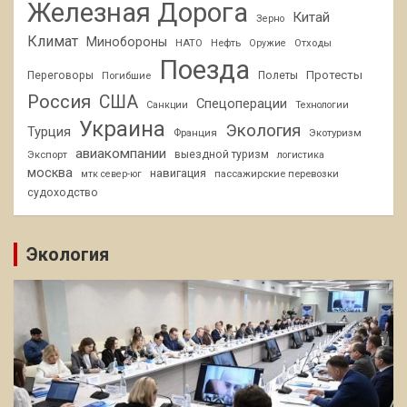
Железная Дорога
Китай
Зерно
Климат
Минобороны
НАТО
Нефть
Отходы
Оружие
Поезда
Протесты
Переговоры
Погибшие
Полеты
Россия
США
Спецоперации
Санкции
Технологии
Украина
Экология
Турция
Франция
Экотуризм
авиакомпании
Экспорт
выездной туризм
логистика
москва
навигация
пассажирские перевозки
мтк север-юг
судоходство
Экология