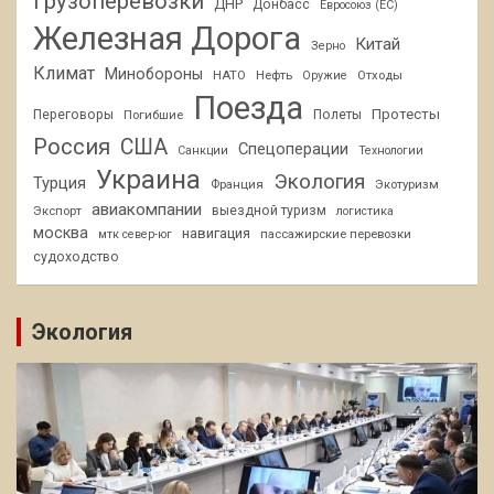
Грузоперевозки
ДНР
Донбасс
Евросоюз (ЕС)
Железная Дорога
Китай
Зерно
Климат
Минобороны
НАТО
Нефть
Отходы
Оружие
Поезда
Протесты
Переговоры
Погибшие
Полеты
Россия
США
Спецоперации
Санкции
Технологии
Украина
Экология
Турция
Франция
Экотуризм
авиакомпании
Экспорт
выездной туризм
логистика
москва
навигация
пассажирские перевозки
мтк север-юг
судоходство
Экология