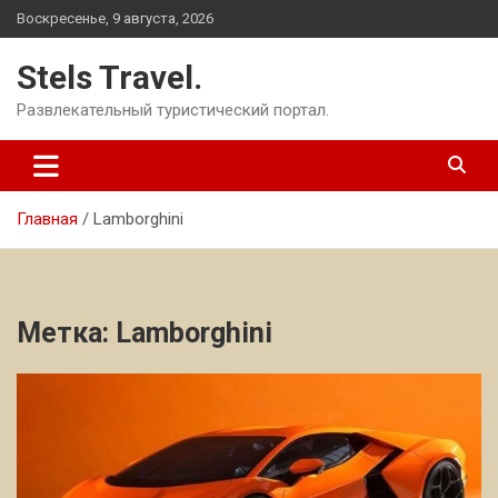
Перейти
Воскресенье, 9 августа, 2026
к
содержимому
Stels Travel.
Развлекательный туристический портал.
Главная
Lamborghini
Метка:
Lamborghini