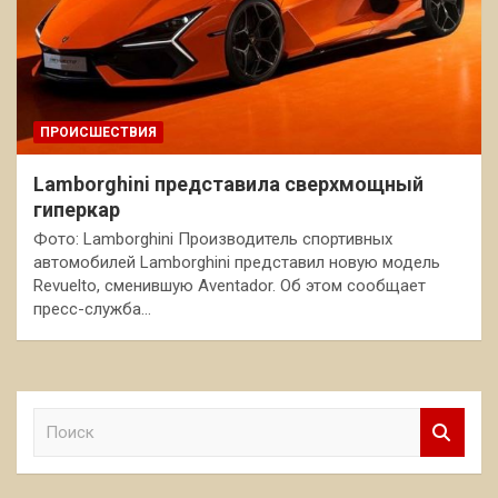
ПРОИСШЕСТВИЯ
Lamborghini представила сверхмощный
гиперкар
Фото: Lamborghini Производитель спортивных
автомобилей Lamborghini представил новую модель
Revuelto, сменившую Aventador. Об этом сообщает
пресс-служба…
П
о
и
с