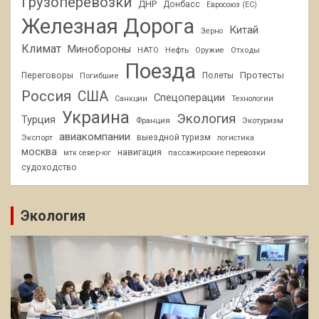
Грузоперевозки
ДНР
Донбасс
Евросоюз (ЕС)
Железная Дорога
Китай
Зерно
Климат
Минобороны
НАТО
Нефть
Отходы
Оружие
Поезда
Протесты
Переговоры
Погибшие
Полеты
Россия
США
Спецоперации
Санкции
Технологии
Украина
Экология
Турция
Франция
Экотуризм
авиакомпании
Экспорт
выездной туризм
логистика
москва
навигация
пассажирские перевозки
мтк север-юг
судоходство
Экология