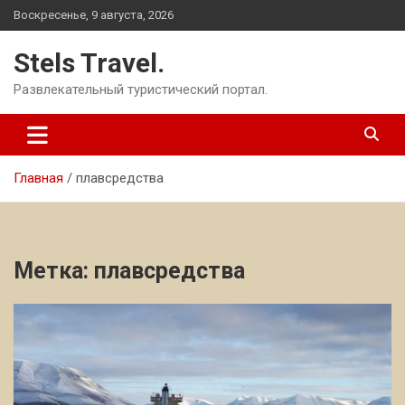
Перейти
Воскресенье, 9 августа, 2026
к
содержимому
Stels Travel.
Развлекательный туристический портал.
Главная
плавсредства
Метка:
плавсредства