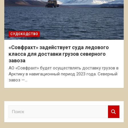
СУДОХОДСТВО
«Совфрахт» задействует суда ледового
класса для доставки грузов северного
завоза
АО «Совфрахт» будет осуществлять доставку грузов в
Арктику в навигационный период 2023 года. Северный
завоз —…
П
о
и
с