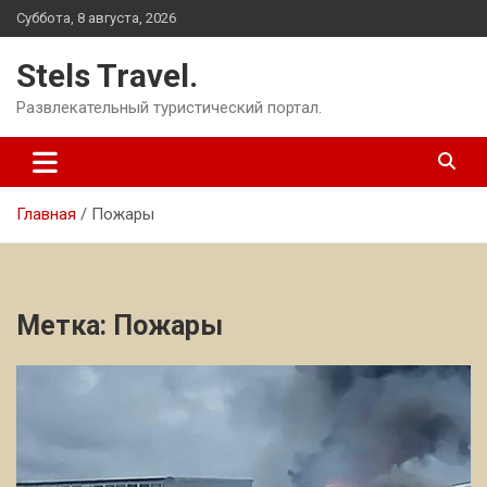
Перейти
Суббота, 8 августа, 2026
к
содержимому
Stels Travel.
Развлекательный туристический портал.
Главная
Пожары
Метка:
Пожары