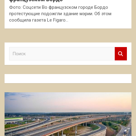
Фото: Соцсети Во французском городе Бордо
протестующие подожгли здание мэрии. Об этом
сообщила газета Le Figaro…
П
о
и
с
к