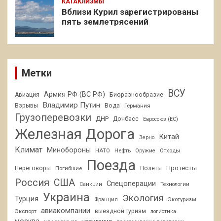
КАТАКЛИЗМЫ
Вблизи Курил зарегистрированы
пять землетрясений
Метки
ВСУ
Армия РФ (ВС РФ)
Авиация
Биоразнообразие
Владимир Путин
Взрывы
Вода
Германия
Грузоперевозки
ДНР
Донбасс
Евросоюз (ЕС)
Железная Дорога
Китай
Зерно
Климат
Минобороны
НАТО
Нефть
Отходы
Оружие
Поезда
Протесты
Переговоры
Погибшие
Полеты
Россия
США
Спецоперации
Санкции
Технологии
Украина
Экология
Турция
Франция
Экотуризм
авиакомпании
Экспорт
выездной туризм
логистика
москва