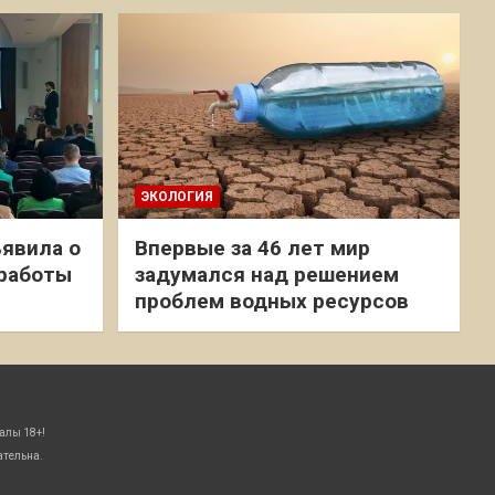
ЭКОЛОГИЯ
явила о
Впервые за 46 лет мир
 работы
задумался над решением
проблем водных ресурсов
алы 18+!
ательна.