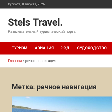
Перейти
Суббота, 8 августа, 2026
к
содержимому
Stels Travel.
Развлекательный туристический портал.
ТУРИЗМ
АВИАЦИЯ
Ж/Д
СУДОХОДСТВО
Главная
речное навигация
Метка:
речное навигация