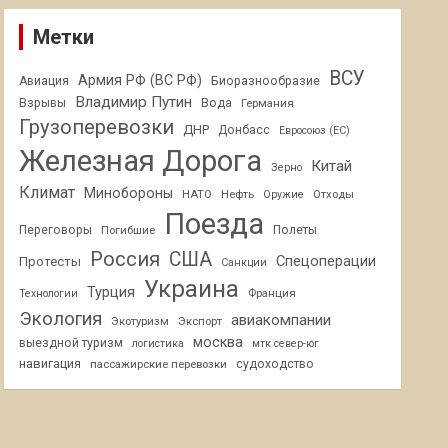
Метки
ВСУ
Армия РФ (ВС РФ)
Авиация
Биоразнообразие
Владимир Путин
Взрывы
Вода
Германия
Грузоперевозки
ДНР
Донбасс
Евросоюз (ЕС)
Железная Дорога
Китай
Зерно
Климат
Минобороны
НАТО
Нефть
Отходы
Оружие
Поезда
Переговоры
Погибшие
Полеты
Россия
США
Спецоперации
Протесты
Санкции
Украина
Турция
Франция
Технологии
Экология
авиакомпании
Экотуризм
Экспорт
москва
выездной туризм
логистика
мтк север-юг
навигация
пассажирские перевозки
судоходство