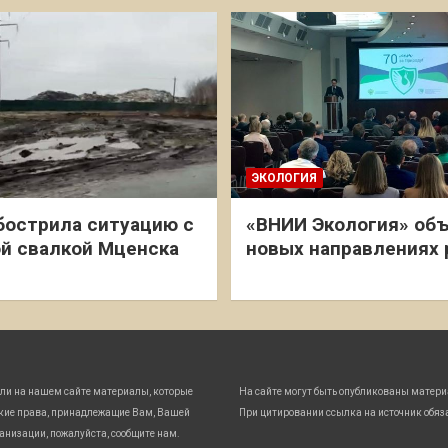
ЭКОЛОГИЯ
бострила ситуацию с
«ВНИИ Экология» объ
й свалкой Мценска
новых направлениях
ли на нашем сайте материалы, которые
На сайте могут быть опубликованы матери
кие права, принадлежащие Вам, Вашей
При цитировании ссылка на источник обяз
анизации, пожалуйста, сообщите нам.