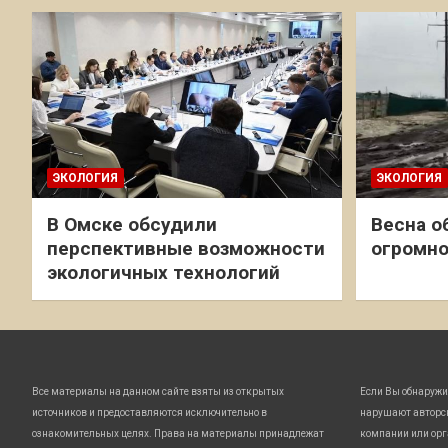
ЭКОЛОГИЯ
ЭКОЛОГИЯ
В Омске обсудили
Весна о
перспективные возможности
огромно
экологичных технологий
Все материалы на данном сайте взяты из открытых
Если Вы обнаружи
источников и предоставляются исключительно в
нарушают авторс
ознакомительных целях. Права на материалы принадлежат
компании или орг