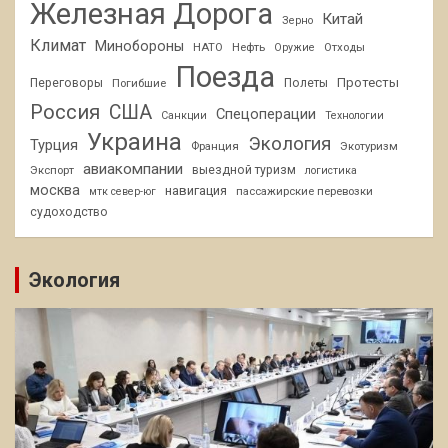
Железная Дорога
Китай
Зерно
Климат
Минобороны
НАТО
Нефть
Отходы
Оружие
Поезда
Протесты
Переговоры
Погибшие
Полеты
Россия
США
Спецоперации
Санкции
Технологии
Украина
Экология
Турция
Франция
Экотуризм
авиакомпании
Экспорт
выездной туризм
логистика
москва
навигация
пассажирские перевозки
мтк север-юг
судоходство
Экология