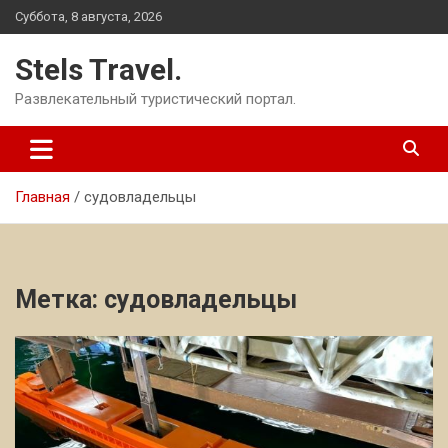
Перейти
Суббота, 8 августа, 2026
к
содержимому
Stels Travel.
Развлекательный туристический портал.
Главная
судовладельцы
Метка:
судовладельцы