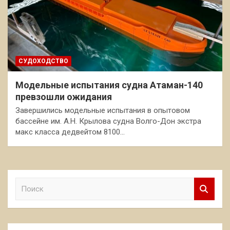
СУДОХОДСТВО
Модельные испытания судна Атаман-140
превзошли ожидания
Завершились модельные испытания в опытовом
бассейне им. А.Н. Крылова судна Волго-Дон экстра
макс класса дедвейтом 8100…
П
о
и
с
к