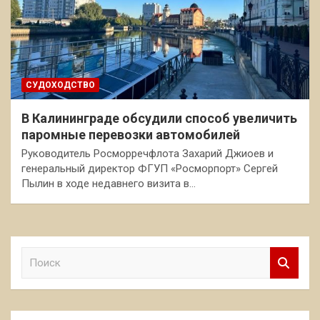
СУДОХОДСТВО
В Калининграде обсудили способ увеличить
паромные перевозки автомобилей
Руководитель Росморречфлота Захарий Джиоев и
генеральный директор ФГУП «Росморпорт» Сергей
Пылин в ходе недавнего визита в…
П
о
и
с
к