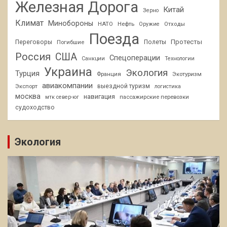
Железная Дорога
Китай
Зерно
Климат
Минобороны
НАТО
Нефть
Отходы
Оружие
Поезда
Протесты
Переговоры
Погибшие
Полеты
Россия
США
Спецоперации
Санкции
Технологии
Украина
Экология
Турция
Франция
Экотуризм
авиакомпании
Экспорт
выездной туризм
логистика
москва
навигация
пассажирские перевозки
мтк север-юг
судоходство
Экология