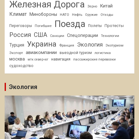
Железная Дорога
Китай
Зерно
Климат
Минобороны
НАТО
Нефть
Отходы
Оружие
Поезда
Протесты
Переговоры
Погибшие
Полеты
Россия
США
Спецоперации
Санкции
Технологии
Украина
Экология
Турция
Франция
Экотуризм
авиакомпании
Экспорт
выездной туризм
логистика
москва
навигация
пассажирские перевозки
мтк север-юг
судоходство
Экология