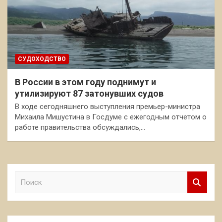
СУДОХОДСТВО
В России в этом году поднимут и
утилизируют 87 затонувших судов
В ходе сегодняшнего выступления премьер-министра
Михаила Мишустина в Госдуме с ежегодным отчетом о
работе правительства обсуждались,…
П
о
и
с
к