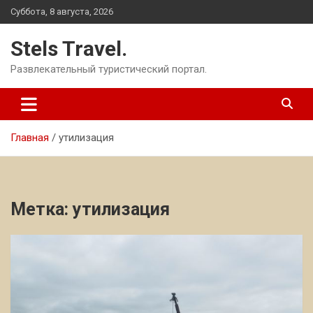
Перейти
Суббота, 8 августа, 2026
к
содержимому
Stels Travel.
Развлекательный туристический портал.
Главная
утилизация
Метка:
утилизация