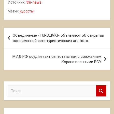
Источник:
trn-news
Метки:
курорты
Навигация
Объединение «TURSLIVKI» объявляют об открытии
по
одноименной сети туристических агентств
записям
МИД РФ осудил «акт святотатства» с сожжением
Корана военными ВСУ
П
о
и
с
к