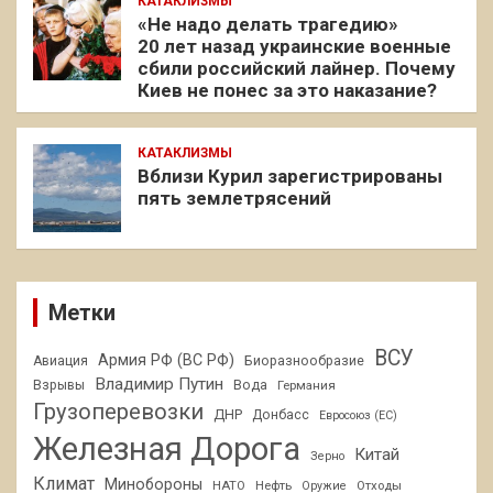
КАТАКЛИЗМЫ
«Не надо делать трагедию»
20 лет назад украинские военные
сбили российский лайнер. Почему
Киев не понес за это наказание?
КАТАКЛИЗМЫ
Вблизи Курил зарегистрированы
пять землетрясений
Метки
ВСУ
Армия РФ (ВС РФ)
Авиация
Биоразнообразие
Владимир Путин
Взрывы
Вода
Германия
Грузоперевозки
ДНР
Донбасс
Евросоюз (ЕС)
Железная Дорога
Китай
Зерно
Климат
Минобороны
НАТО
Нефть
Отходы
Оружие