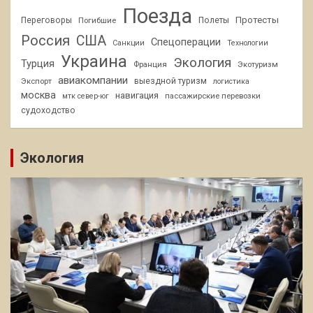
Поезда
Протесты
Переговоры
Погибшие
Полеты
Россия
США
Спецоперации
Санкции
Технологии
Украина
Экология
Турция
Франция
Экотуризм
авиакомпании
Экспорт
выездной туризм
логистика
москва
навигация
пассажирские перевозки
мтк север-юг
судоходство
Экология