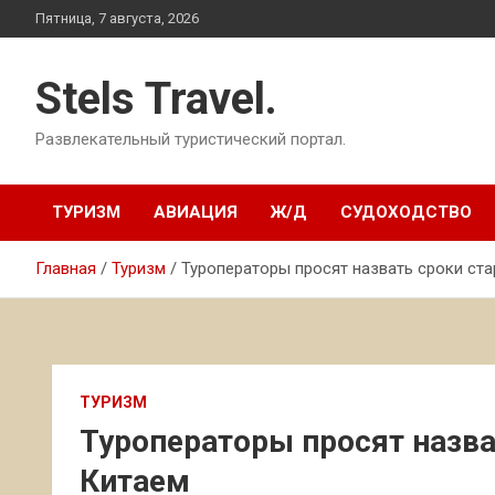
Перейти
Пятница, 7 августа, 2026
к
содержимому
Stels Travel.
Развлекательный туристический портал.
ТУРИЗМ
АВИАЦИЯ
Ж/Д
СУДОХОДСТВО
Главная
Туризм
Туроператоры просят назвать сроки ста
ТУРИЗМ
Туроператоры просят назват
Китаем