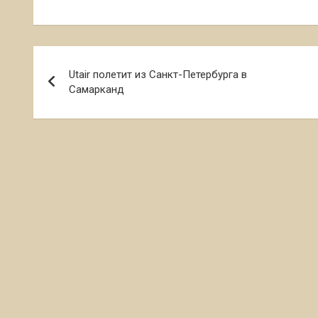
Навигация
Utair полетит из Санкт-Петербурга в
по
Самарканд
записям