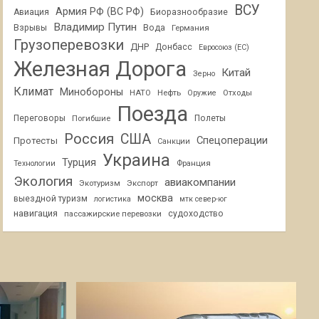
ВСУ
Армия РФ (ВС РФ)
Авиация
Биоразнообразие
Владимир Путин
Взрывы
Вода
Германия
Грузоперевозки
ДНР
Донбасс
Евросоюз (ЕС)
Железная Дорога
Китай
Зерно
Климат
Минобороны
НАТО
Нефть
Отходы
Оружие
Поезда
Переговоры
Погибшие
Полеты
Россия
США
Спецоперации
Протесты
Санкции
Украина
Турция
Франция
Технологии
Экология
авиакомпании
Экотуризм
Экспорт
москва
выездной туризм
логистика
мтк север-юг
навигация
пассажирские перевозки
судоходство