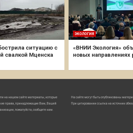
ЭКОЛОГИЯ
бострила ситуацию с
«ВНИИ Экология» объ
й свалкой Мценска
новых направлениях
ли на нашем сайте материалы, которые
На сайте могут быть опубликованы матери
кие права, принадлежащие Вам, Вашей
При цитировании ссылка на источник обяз
анизации, пожалуйста, сообщите нам.