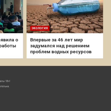
ЭКОЛОГИЯ
явила о
Впервые за 46 лет мир
 работы
задумался над решением
проблем водных ресурсов
алы 18+!
ательна.