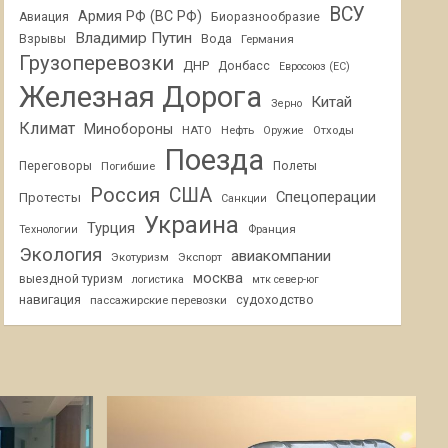
ВСУ
Армия РФ (ВС РФ)
Авиация
Биоразнообразие
Владимир Путин
Взрывы
Вода
Германия
Грузоперевозки
ДНР
Донбасс
Евросоюз (ЕС)
Железная Дорога
Китай
Зерно
Климат
Минобороны
НАТО
Нефть
Отходы
Оружие
Поезда
Переговоры
Погибшие
Полеты
Россия
США
Спецоперации
Протесты
Санкции
Украина
Турция
Франция
Технологии
Экология
авиакомпании
Экотуризм
Экспорт
москва
выездной туризм
логистика
мтк север-юг
навигация
пассажирские перевозки
судоходство