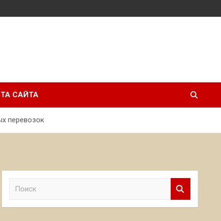
ТА САЙТА
ых перевозок
П
о
и
с