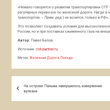
«Немало говорится о развитии транспортировки СПГ 
регулярных перевозок по железной дороге. Нигде в
транспортом. –
П
рим. ред.
) не возится, только в РФ»,
Это позволяет создавать условия для высокотехнол
России, но и при поставках сжиженного газа на внеш
Автор:
Павел Белов
Источник:
rzd-partner.ru
Метки:
Железная Дорога
,
Поезда
Навигация
На острове Пальма завершилось извержение
по
вулкана
записям