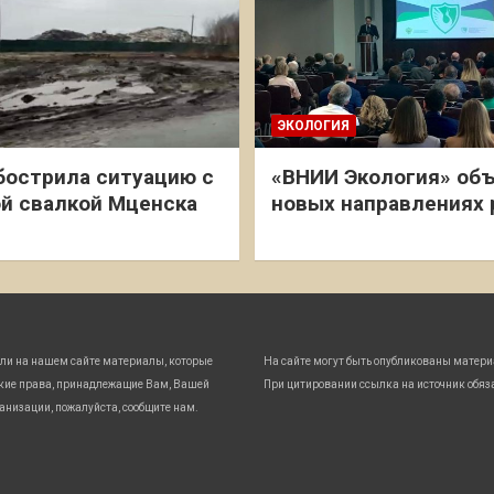
ЭКОЛОГИЯ
бострила ситуацию с
«ВНИИ Экология» объ
й свалкой Мценска
новых направлениях
ли на нашем сайте материалы, которые
На сайте могут быть опубликованы матери
кие права, принадлежащие Вам, Вашей
При цитировании ссылка на источник обяз
анизации, пожалуйста, сообщите нам.