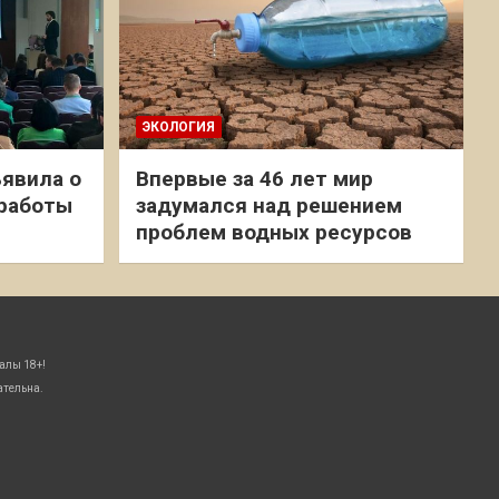
ЭКОЛОГИЯ
явила о
Впервые за 46 лет мир
 работы
задумался над решением
проблем водных ресурсов
алы 18+!
ательна.