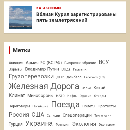
КАТАКЛИЗМЫ
Вблизи Курил зарегистрированы
пять землетрясений
Метки
ВСУ
Армия РФ (ВС РФ)
Авиация
Биоразнообразие
Владимир Путин
Взрывы
Вода
Германия
Грузоперевозки
ДНР
Донбасс
Евросоюз (ЕС)
Железная Дорога
Китай
Зерно
Климат
Минобороны
НАТО
Нефть
Отходы
Оружие
Поезда
Протесты
Переговоры
Погибшие
Полеты
Россия
США
Спецоперации
Санкции
Технологии
Украина
Экология
Турция
Франция
Экотуризм