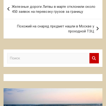
Навигация
Железные дороги Литвы в марте отклонили около
по
450 заявок на перевозку грузов за границу
записям
Похожий на снаряд предмет нашли в Москве у
проходной ТЭЦ
П
о
и
с
к