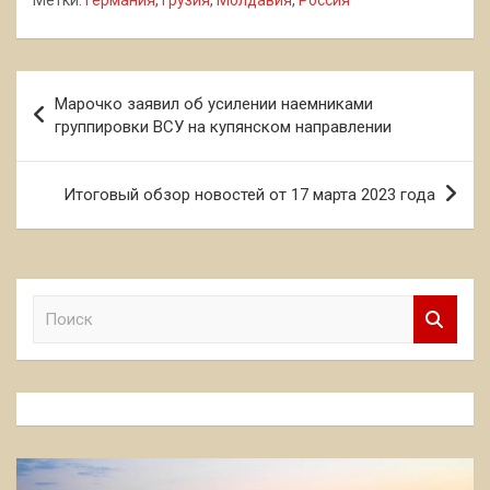
Навигация
Марочко заявил об усилении наемниками
по
группировки ВСУ на купянском направлении
записям
Итоговый обзор новостей от 17 марта 2023 года
П
о
и
с
к