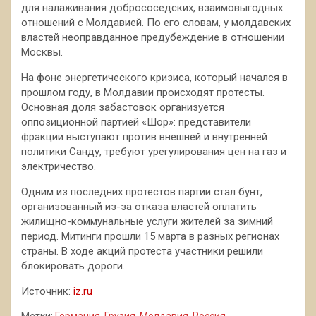
для налаживания добрососедских, взаимовыгодных
отношений с Молдавией. По его словам, у молдавских
властей неоправданное предубеждение в отношении
Москвы.
На фоне энергетического кризиса, который начался в
прошлом году, в Молдавии происходят протесты.
Основная доля забастовок организуется
оппозиционной партией «Шор»: представители
фракции выступают против внешней и внутренней
политики Санду, требуют урегулирования цен на газ и
электричество.
Одним из последних протестов партии стал бунт,
организованный из-за отказа властей оплатить
жилищно-коммунальные услуги жителей за зимний
период. Митинги прошли 15 марта в разных регионах
страны. В ходе акций протеста участники решили
блокировать дороги.
Источник:
iz.ru
Метки:
Германия
,
Грузия
,
Молдавия
,
Россия