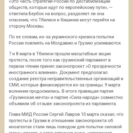
«Это часть стратегии России по дестабилизации
обществ, которые идут по европейскому пути», —
ответила Бербок на вопрос, разделяет ли она
опасения, что Тбилиси и Кишинев могут перейти на
сторону Москвы.
По ее словам, из-за украинского кризиса попытки
России повлиять на Молдавию и Грузию усиливаются.
7 и 8 марта в Тбилиси прошли масштабные акции
протеста, после того как грузинский парламент в
первом чтении принял законопроект «О прозрачности
иностранного влияния». Документ предполагал
создание реестра неправительственных организаций и
СМИ, которые финансируются из-за границы. 9 марта
волнения продолжились. В итоге правящая партия
«Грузинская мечта» и партия «Сила народа» совместно
объявили об отзыве законопроекта из парламента.
Глава МИД России Сергей Лавров 10 марта сказал, что
протесты в Грузии в отношении законопроекта об
иноагентах стали лишь поводом для попытки силовой
смены власти, а сама ситуация очень напоминает