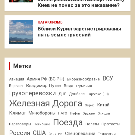
Киев не понес за это наказание?
КАТАКЛИЗМЫ
Вблизи Курил зарегистрированы
пять землетрясений
Метки
ВСУ
Армия РФ (ВС РФ)
Авиация
Биоразнообразие
Владимир Путин
Взрывы
Вода
Германия
Грузоперевозки
ДНР
Донбасс
Евросоюз (ЕС)
Железная Дорога
Китай
Зерно
Климат
Минобороны
НАТО
Нефть
Отходы
Оружие
Поезда
Протесты
Переговоры
Погибшие
Полеты
Россия
США
Спецоперации
Санкции
Технологии