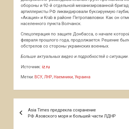
обороны и 92-й отдельной механизированной бригад
артиллеристы РФ ликвидировали буксируемую гаубиц
«Акация» и Krab в районе Петропавловки. Как он отм
населенного пункта Волчанск.
Спецоперация по защите Донбасса, о начале которо
февраля прошлого года, продолжается. Решение было
обстрелов со стороны украинских военных.
Больше актуальных видео и подробностей о ситуации 
Источник:
iz.ru
Метки:
ВСУ
,
ЛНР
,
Наемники
,
Украина
Навигация
Asia Times предрекла сохранение
по
РФ Азовского моря и большей части ЛДНР
записям