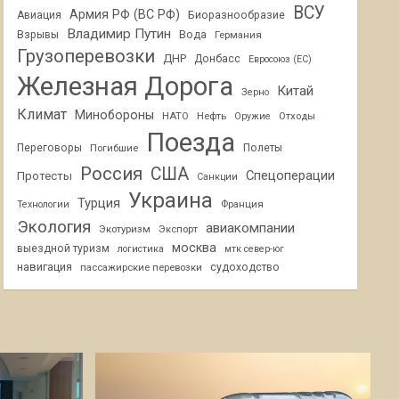
ВСУ
Армия РФ (ВС РФ)
Авиация
Биоразнообразие
Владимир Путин
Взрывы
Вода
Германия
Грузоперевозки
ДНР
Донбасс
Евросоюз (ЕС)
Железная Дорога
Китай
Зерно
Климат
Минобороны
НАТО
Нефть
Отходы
Оружие
Поезда
Переговоры
Погибшие
Полеты
Россия
США
Спецоперации
Протесты
Санкции
Украина
Турция
Франция
Технологии
Экология
авиакомпании
Экотуризм
Экспорт
москва
выездной туризм
логистика
мтк север-юг
навигация
пассажирские перевозки
судоходство