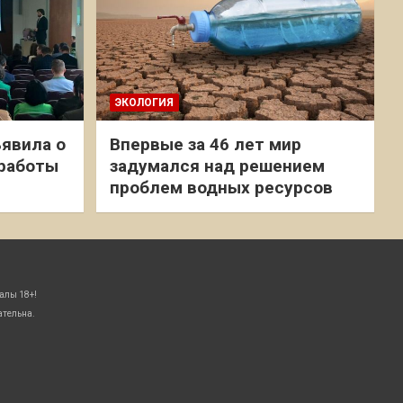
ЭКОЛОГИЯ
явила о
Впервые за 46 лет мир
 работы
задумался над решением
проблем водных ресурсов
алы 18+!
ательна.