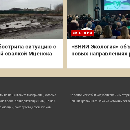
ЭКОЛОГИЯ
бострила ситуацию с
«ВНИИ Экология» объ
й свалкой Мценска
новых направлениях
ли на нашем сайте материалы, которые
На сайте могут быть опубликованы матери
кие права, принадлежащие Вам, Вашей
При цитировании ссылка на источник обяз
анизации, пожалуйста, сообщите нам.