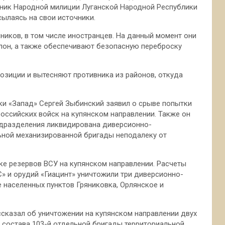
вник Народной милиции Луганской Народной Республики
сылаясь на свои источники.
ников, в том числе иностранцев. На данный момент они
он, а также обеспечивают безопасную переброску
зиции и вытесняют противника из районов, откуда
вки «Запад» Сергей Зыбинский заявил о срыве попытки
оссийских войск на купянском направлении. Также он
подразделения ликвидирована диверсионно-
льной механизированной бригады неподалеку от
ке резервов ВСУ на купянском направлении. Расчеты
» и орудий «Гиацинт» уничтожили три диверсионно-
 населенных пунктов Гряниковка, Орлянское и
сказал об уничтожении на купянском направлении двух
 состава 103-й отдельной бригады территориальной