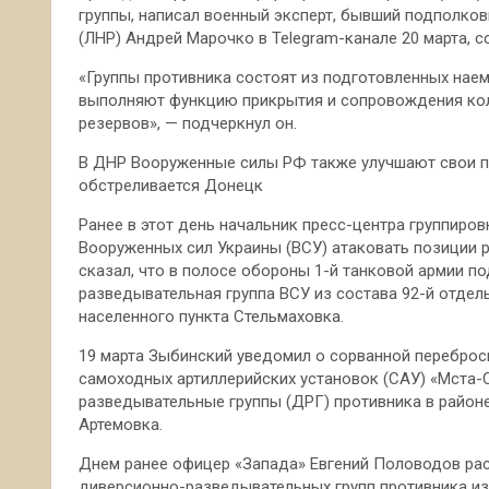
группы, написал военный эксперт, бывший подполко
(ЛНР) Андрей Марочко в Telegram-канале 20 марта, с
«Группы противника состоят из подготовленных наем
выполняют функцию прикрытия и сопровождения кол
резервов», — подчеркнул он.
В ДНР Вооруженные силы РФ также улучшают свои по
обстреливается Донецк
Ранее в этот день начальник пресс-центра группиро
Вооруженных сил Украины (ВСУ) атаковать позиции р
сказал, что в полосе обороны 1-й танковой армии 
разведывательная группа ВСУ из состава 92-й отде
населенного пункта Стельмаховка.
19 марта Зыбинский уведомил о сорванной переброс
самоходных артиллерийских установок (САУ) «Мста-С
разведывательные группы (ДРГ) противника в районе
Артемовка.
Днем ранее офицер «Запада» Евгений Половодов рас
диверсионно-разведывательных групп противника из