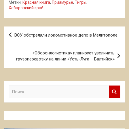
Метки:
Красная книга
,
Приамурье
,
Тигры
,
Хабаровский край
Навигация
ВСУ обстреляли локомотивное депо в Мелитополе
по
записям
«Оборонлогистика» планирует увеличить
грузоперевозку на линии «Усть-Луга – Балтийск»
П
о
и
с
к