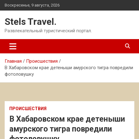
Перейти
Воскресенье, 9 августа, 2026
к
содержимому
Stels Travel.
Развлекательный туристический портал.
Главная
Происшествия
В Хабаровском крае детеныши амурского тигра повредили
фотоловушку
ПРОИСШЕСТВИЯ
В Хабаровском крае детеныши
амурского тигра повредили
фотоловушку