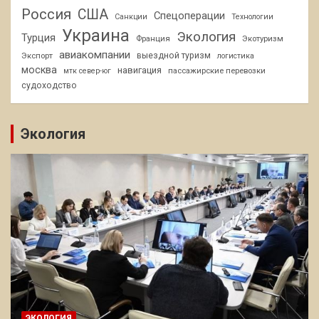
Россия
США
Спецоперации
Санкции
Технологии
Украина
Экология
Турция
Франция
Экотуризм
авиакомпании
Экспорт
выездной туризм
логистика
москва
навигация
пассажирские перевозки
мтк север-юг
судоходство
Экология
ЭКОЛОГИЯ