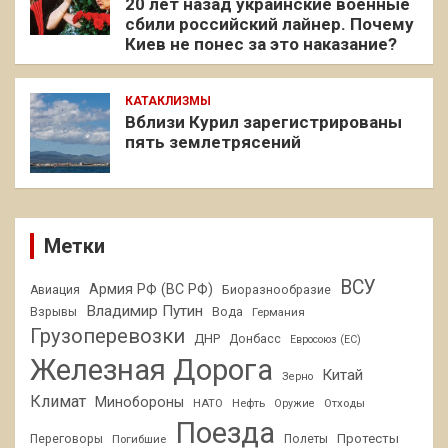
20 лет назад украинские военные
сбили российский лайнер. Почему
Киев не понес за это наказание?
КАТАКЛИЗМЫ
Вблизи Курил зарегистрированы
пять землетрясений
Метки
ВСУ
Армия РФ (ВС РФ)
Авиация
Биоразнообразие
Владимир Путин
Взрывы
Вода
Германия
Грузоперевозки
ДНР
Донбасс
Евросоюз (ЕС)
Железная Дорога
Китай
Зерно
Климат
Минобороны
НАТО
Нефть
Отходы
Оружие
Поезда
Протесты
Переговоры
Погибшие
Полеты