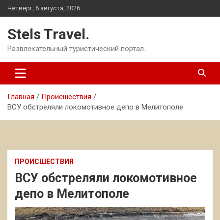
Перейти
Четверг, 6 августа, 2026
к
содержимому
Stels Travel.
Развлекательный туристический портал.
Главная
Происшествия
ВСУ обстреляли локомотивное депо в Мелитополе
ПРОИСШЕСТВИЯ
ВСУ обстреляли локомотивное
депо в Мелитополе