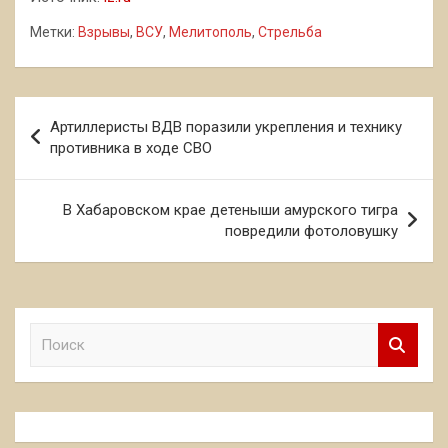
Метки:
Взрывы
,
ВСУ
,
Мелитополь
,
Стрельба
Навигация
Артиллеристы ВДВ поразили укрепления и технику
по
противника в ходе СВО
записям
В Хабаровском крае детеныши амурского тигра
повредили фотоловушку
П
о
и
с
к