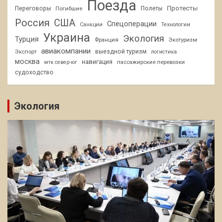
Поезда
Протесты
Переговоры
Погибшие
Полеты
Россия
США
Спецоперации
Санкции
Технологии
Украина
Экология
Турция
Франция
Экотуризм
авиакомпании
Экспорт
выездной туризм
логистика
москва
навигация
пассажирские перевозки
мтк север-юг
судоходство
Экология