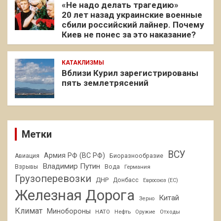
«Не надо делать трагедию»
20 лет назад украинские военные
сбили российский лайнер. Почему
Киев не понес за это наказание?
КАТАКЛИЗМЫ
Вблизи Курил зарегистрированы
пять землетрясений
Метки
ВСУ
Армия РФ (ВС РФ)
Авиация
Биоразнообразие
Владимир Путин
Взрывы
Вода
Германия
Грузоперевозки
ДНР
Донбасс
Евросоюз (ЕС)
Железная Дорога
Китай
Зерно
Климат
Минобороны
НАТО
Нефть
Отходы
Оружие