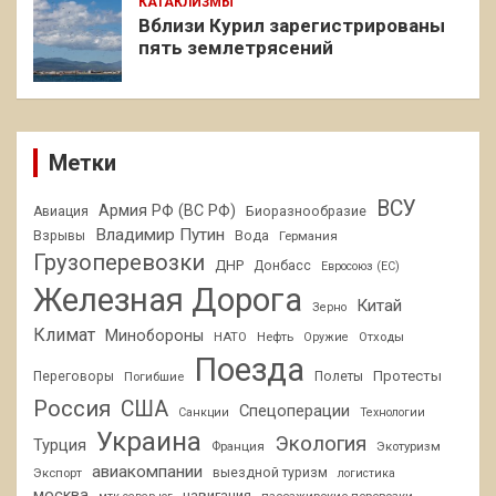
КАТАКЛИЗМЫ
Вблизи Курил зарегистрированы
пять землетрясений
Метки
ВСУ
Армия РФ (ВС РФ)
Авиация
Биоразнообразие
Владимир Путин
Взрывы
Вода
Германия
Грузоперевозки
ДНР
Донбасс
Евросоюз (ЕС)
Железная Дорога
Китай
Зерно
Климат
Минобороны
НАТО
Нефть
Отходы
Оружие
Поезда
Протесты
Переговоры
Погибшие
Полеты
Россия
США
Спецоперации
Санкции
Технологии
Украина
Экология
Турция
Франция
Экотуризм
авиакомпании
Экспорт
выездной туризм
логистика
москва
навигация
пассажирские перевозки