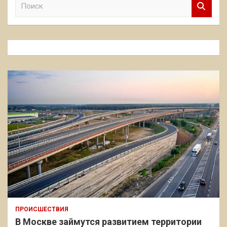
П
о
и
с
к
ПРОИСШЕСТВИЯ
В Москве займутся развитием территории