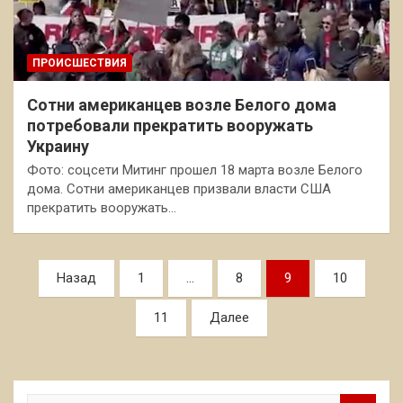
ПРОИСШЕСТВИЯ
Сотни американцев возле Белого дома
потребовали прекратить вооружать
Украину
Фото: соцсети Митинг прошел 18 марта возле Белого
дома. Сотни американцев призвали власти США
прекратить вооружать…
Пагинация
Назад
1
…
8
9
10
записей
11
Далее