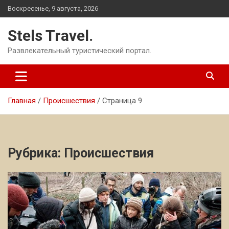
Перейти
Воскресенье, 9 августа, 2026
к
содержимому
Stels Travel.
Развлекательный туристический портал.
Главная
Происшествия
Страница 9
Рубрика:
Происшествия