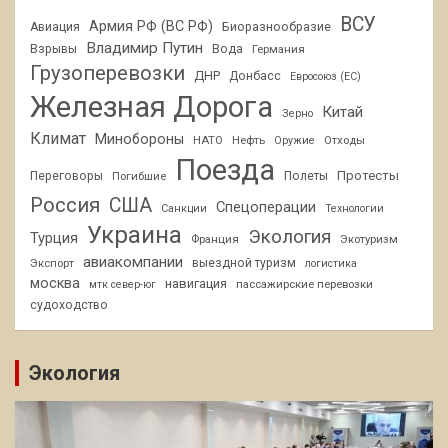
ВСУ
Армия РФ (ВС РФ)
Авиация
Биоразнообразие
Владимир Путин
Взрывы
Вода
Германия
Грузоперевозки
ДНР
Донбасс
Евросоюз (ЕС)
Железная Дорога
Китай
Зерно
Климат
Минобороны
НАТО
Нефть
Отходы
Оружие
Поезда
Протесты
Переговоры
Погибшие
Полеты
Россия
США
Спецоперации
Санкции
Технологии
Украина
Экология
Турция
Франция
Экотуризм
авиакомпании
Экспорт
выездной туризм
логистика
москва
навигация
пассажирские перевозки
мтк север-юг
судоходство
Экология