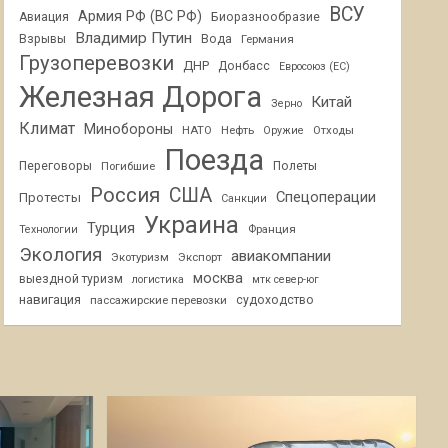
ВСУ
Армия РФ (ВС РФ)
Авиация
Биоразнообразие
Владимир Путин
Взрывы
Вода
Германия
Грузоперевозки
ДНР
Донбасс
Евросоюз (ЕС)
Железная Дорога
Китай
Зерно
Климат
Минобороны
НАТО
Нефть
Отходы
Оружие
Поезда
Переговоры
Погибшие
Полеты
Россия
США
Спецоперации
Протесты
Санкции
Украина
Турция
Франция
Технологии
Экология
авиакомпании
Экотуризм
Экспорт
москва
выездной туризм
логистика
мтк север-юг
навигация
пассажирские перевозки
судоходство