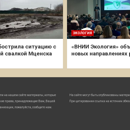
ЭКОЛОГИЯ
бострила ситуацию с
«ВНИИ Экология» объ
й свалкой Мценска
новых направлениях
ли на нашем сайте материалы, которые
На сайте могут быть опубликованы матери
кие права, принадлежащие Вам, Вашей
При цитировании ссылка на источник обяз
анизации, пожалуйста, сообщите нам.