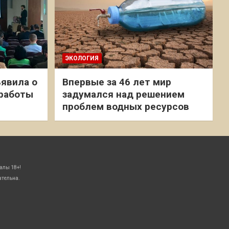
ЭКОЛОГИЯ
явила о
Впервые за 46 лет мир
 работы
задумался над решением
проблем водных ресурсов
алы 18+!
ательна.