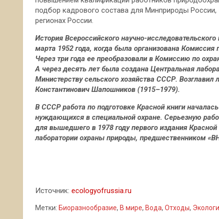
повышением квалификации работников природоохран
подбор кадрового состава для Минприроды России, 
регионах России.
История Всероссийского научно-исследовательского
марта 1952 года, когда была организована Комиссия
Через три года ее преобразовали в Комиссию по охр
А через десять лет была создана Центральная лабор
Министерству сельского хозяйства СССР. Возглавил 
Константинович Шапошников (1915–1979).
В СССР работа по подготовке Красной книги началась 
нуждающихся в специальной охране. Серьезную работ
для вышедшего в 1978 году первого издания Красно
лаборатории охраны природы, предшественником «ВН
Источник:
ecologyofrussia.ru
Метки:
Биоразнообразие
,
В мире
,
Вода
,
Отходы
,
Эколог