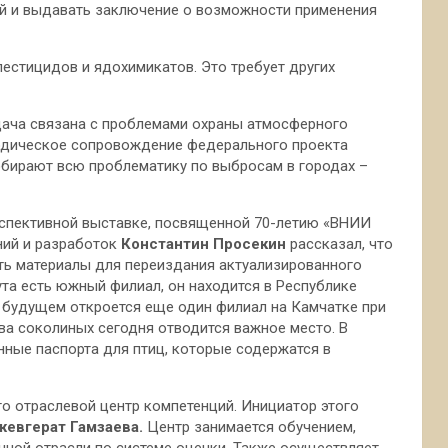
ий и выдавать заключение о возможности применения
естицидов и ядохимикатов. Это требует других
адача связана с проблемами охраны атмосферного
етодическое сопровождение федерального проекта
обирают всю проблематику по выбросам в городах –
оспективной выставке, посвященной 70-летию «ВНИИ
ний и разработок
Константин Просекин
рассказал, что
ать материалы для переиздания актуализированного
ута есть южный филиал, он находится в Республике
м будущем откроется еще один филиал на Камчатке при
ва соколиных сегодня отводится важное место. В
нные паспорта для птиц, которые содержатся в
то отраслевой центр компетенций. Инициатор этого
евгерат Гамзаева.
Центр занимается обучением,