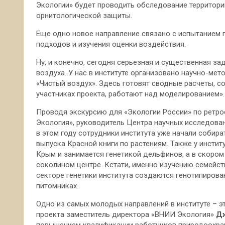
Экологии» будет проводить обследование территор
орнитологической защиты.
Еще одно новое направление связано с испытанием п
подходов и изучения оценки воздействия.
Ну, и конечно, сегодня серьезная и существенная з
воздуха. У нас в институте организовано научно-м
«Чистый воздух». Здесь готовят сводные расчеты, с
участниках проекта, работают над моделированием».
Проводя экскурсию для «Экологии России» по ретр
Экология», руководитель Центра научных исследова
в этом году сотрудники института уже начали собир
выпуска Красной книги по растениям. Также у инстит
Крым и занимается генетикой дельфинов, а в скоро
соколином центре. Кстати, именно изучению семейст
секторе генетики института создаются генотипирова
питомниках.
Одно из самых молодых направлений в институте – э
проекта заместитель директора «ВНИИ Экология»
Дж