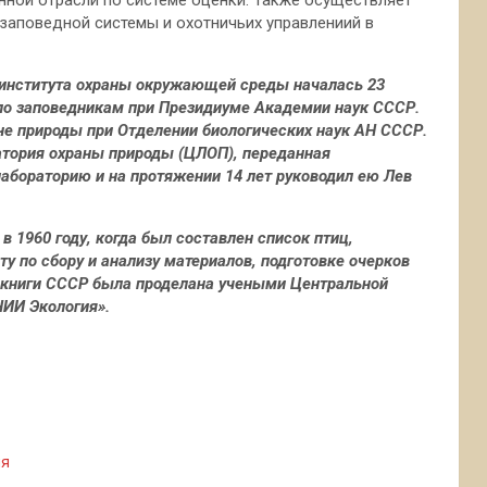
ной отрасли по системе оценки. Также осуществляет
заповедной системы и охотничьих управлениий в
 института охраны окружающей среды началась 23
 по заповедникам при Президиуме Академии наук СССР.
ане природы при Отделении биологических наук АН СССР.
атория охраны природы (ЦЛОП), переданная
лабораторию и на протяжении 14 лет руководил ею Лев
в 1960 году, когда был составлен список птиц,
у по сбору и анализу материалов, подготовке очерков
й книги СССР была проделана учеными Центральной
ИИ Экология».
ия