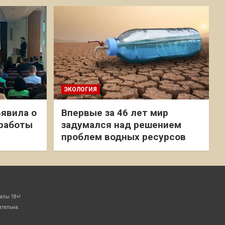
ЭКОЛОГИЯ
явила о
Впервые за 46 лет мир
 работы
задумался над решением
проблем водных ресурсов
алы 18+!
ательна.