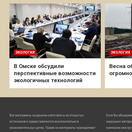
ЭКОЛОГИЯ
ЭКОЛОГИЯ
В Омске обсудили
Весна о
перспективные возможности
огромно
экологичных технологий
Все материалы на данном сайте взяты из открытых
Если Вы обнаружи
источников и предоставляются исключительно в
нарушают авторс
ознакомительных целях. Права на материалы принадлежат
компании или орг