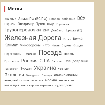
Метки
ВСУ
Армия РФ (ВС РФ)
Авиация
Биоразнообразие
Владимир Путин
Взрывы
Вода
Германия
Грузоперевозки
ДНР
Донбасс
Евросоюз (ЕС)
Железная Дорога
Китай
Зерно
Климат
Минобороны
НАТО
Нефть
Отходы
Оружие
Поезда
Переговоры
Погибшие
Полеты
Россия
США
Спецоперации
Протесты
Санкции
Украина
Турция
Франция
Технологии
Экология
авиакомпании
Экотуризм
Экспорт
москва
выездной туризм
логистика
мтк север-юг
навигация
пассажирские перевозки
судоходство