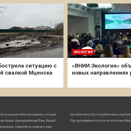
ЭКОЛОГИЯ
бострила ситуацию с
«ВНИИ Экология» объ
й свалкой Мценска
новых направлениях
ли на нашем сайте материалы, которые
На сайте могут быть опубликованы матери
кие права, принадлежащие Вам, Вашей
При цитировании ссылка на источник обяз
анизации, пожалуйста, сообщите нам.