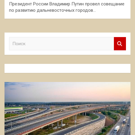
Президент России Владимир Путин провел совещание
по развитию дальневосточных городов…
П
о
и
с
к