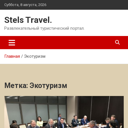
Перейти
Суббота, 8 августа, 2026
к
содержимому
Stels Travel.
Развлекательный туристический портал.
Главная
Экотуризм
Метка:
Экотуризм