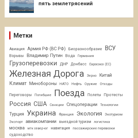
пять землетрясений
Метки
ВСУ
Армия РФ (ВС РФ)
Авиация
Биоразнообразие
Владимир Путин
Взрывы
Вода
Германия
Грузоперевозки
ДНР
Донбасс
Евросоюз (ЕС)
Железная Дорога
Китай
Зерно
Климат
Минобороны
НАТО
Нефть
Отходы
Оружие
Поезда
Протесты
Переговоры
Погибшие
Полеты
Россия
США
Спецоперации
Санкции
Технологии
Украина
Экология
Турция
Франция
Экотуризм
авиакомпании
Экспорт
выездной туризм
логистика
москва
навигация
пассажирские перевозки
мтк север-юг
судоходство