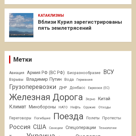
КАТАКЛИЗМЫ
Вблизи Курил зарегистрированы
пять землетрясений
Метки
ВСУ
Армия РФ (ВС РФ)
Авиация
Биоразнообразие
Владимир Путин
Взрывы
Вода
Германия
Грузоперевозки
ДНР
Донбасс
Евросоюз (ЕС)
Железная Дорога
Китай
Зерно
Климат
Минобороны
НАТО
Нефть
Отходы
Оружие
Поезда
Протесты
Переговоры
Погибшие
Полеты
Россия
США
Спецоперации
Санкции
Технологии