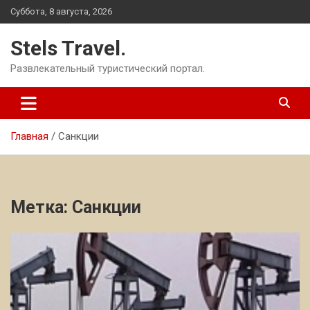
Перейти
Суббота, 8 августа, 2026
к
содержимому
Stels Travel.
Развлекательный туристический портал.
Главная
Санкции
Метка:
Санкции