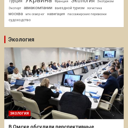
Украина
Экология
Турция
Франция
Экотуризм
авиакомпании
Экспорт
выездной туризм
логистика
москва
навигация
пассажирские перевозки
мтк север-юг
судоходство
Экология
ЭКОЛОГИЯ
В Омске обсудили перспективные