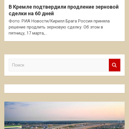
В Кремле подтвердили продление зерновой
сделки на 60 дней
Фото: РИА Новости/Кирилл Брага Россия приняла
решение продлить зерновую сделку. Об этом в
пятницу, 17 марта,…
П
о
и
с
к