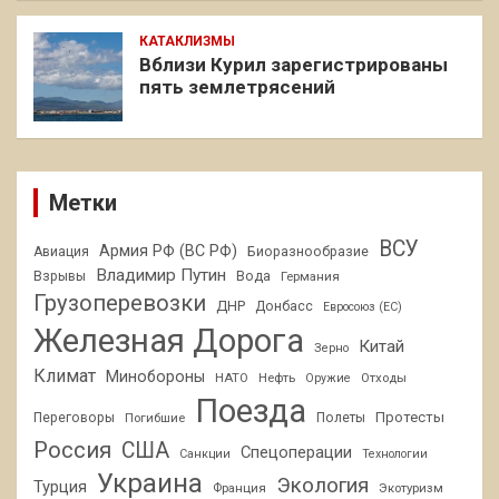
КАТАКЛИЗМЫ
Вблизи Курил зарегистрированы
пять землетрясений
Метки
ВСУ
Армия РФ (ВС РФ)
Авиация
Биоразнообразие
Владимир Путин
Взрывы
Вода
Германия
Грузоперевозки
ДНР
Донбасс
Евросоюз (ЕС)
Железная Дорога
Китай
Зерно
Климат
Минобороны
НАТО
Нефть
Отходы
Оружие
Поезда
Протесты
Переговоры
Погибшие
Полеты
Россия
США
Спецоперации
Санкции
Технологии
Украина
Экология
Турция
Франция
Экотуризм