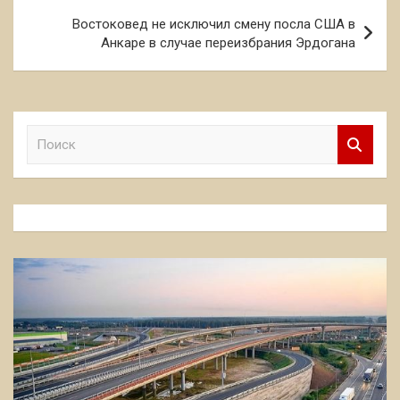
Востоковед не исключил смену посла США в
Анкаре в случае переизбрания Эрдогана
П
о
и
с
к