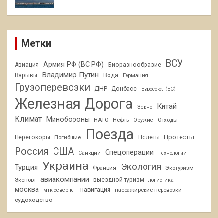
Метки
ВСУ
Армия РФ (ВС РФ)
Авиация
Биоразнообразие
Владимир Путин
Взрывы
Вода
Германия
Грузоперевозки
ДНР
Донбасс
Евросоюз (ЕС)
Железная Дорога
Китай
Зерно
Климат
Минобороны
НАТО
Нефть
Отходы
Оружие
Поезда
Протесты
Переговоры
Погибшие
Полеты
Россия
США
Спецоперации
Санкции
Технологии
Украина
Экология
Турция
Франция
Экотуризм
авиакомпании
Экспорт
выездной туризм
логистика
москва
навигация
пассажирские перевозки
мтк север-юг
судоходство