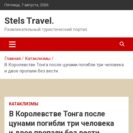
Перейти
Пятница, 7 августа, 2026
к
содержимому
Stels Travel.
Развлекательный туристический портал.
Главная
Катаклизмы
В Королевстве Тонга после цунами погибли три человека
и двое пропали без вести
КАТАКЛИЗМЫ
В Королевстве Тонга после
цунами погибли три человека
и двое пропали без вести