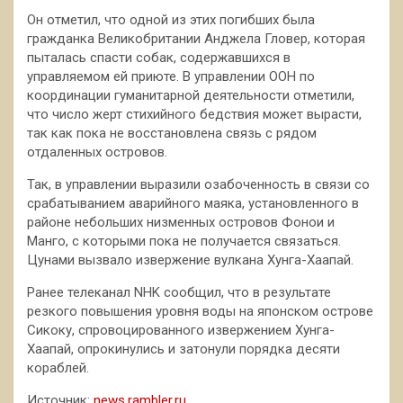
Он отметил, что одной из этих погибших была
гражданка Великобритании Анджела Гловер, которая
пыталась спасти собак, содержавшихся в
управляемом ей приюте. В управлении ООН по
координации гуманитарной деятельности отметили,
что число жерт стихийного бедствия может вырасти,
так как пока не восстановлена связь с рядом
отдаленных островов.
Так, в управлении выразили озабоченность в связи со
срабатыванием аварийного маяка, установленного в
районе небольших низменных островов Фонои и
Манго, с которыми пока не получается связаться.
Цунами вызвало извержение вулкана Хунга-Хаапай.
Ранее телеканал NHK сообщил, что в результате
резкого повышения уровня воды на японском острове
Сикоку, спровоцированного извержением Хунга-
Хаапай, опрокинулись и затонули порядка десяти
кораблей.
Источник:
news.rambler.ru