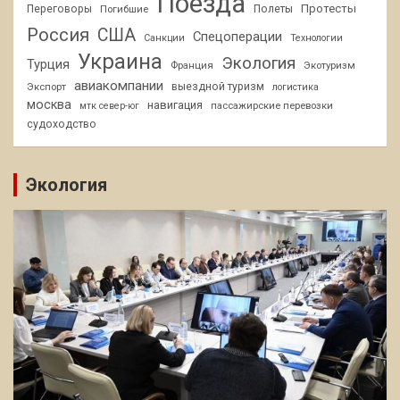
Поезда
Протесты
Переговоры
Погибшие
Полеты
Россия
США
Спецоперации
Санкции
Технологии
Украина
Экология
Турция
Франция
Экотуризм
авиакомпании
Экспорт
выездной туризм
логистика
москва
навигация
пассажирские перевозки
мтк север-юг
судоходство
Экология