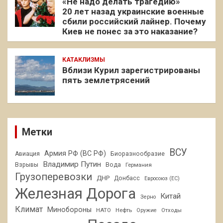
«Не надо делать трагедию»
20 лет назад украинские военные
сбили российский лайнер. Почему
Киев не понес за это наказание?
КАТАКЛИЗМЫ
Вблизи Курил зарегистрированы
пять землетрясений
Метки
ВСУ
Армия РФ (ВС РФ)
Авиация
Биоразнообразие
Владимир Путин
Взрывы
Вода
Германия
Грузоперевозки
ДНР
Донбасс
Евросоюз (ЕС)
Железная Дорога
Китай
Зерно
Климат
Минобороны
НАТО
Нефть
Отходы
Оружие