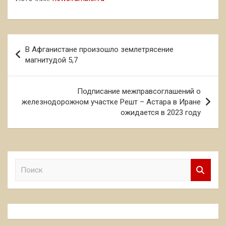
Навигация
В Афганистане произошло землетрясение
по
магнитудой 5,7
записям
Подписание межправсоглашений о
железнодорожном участке Решт – Астара в Иране
ожидается в 2023 году
П
о
и
с
к