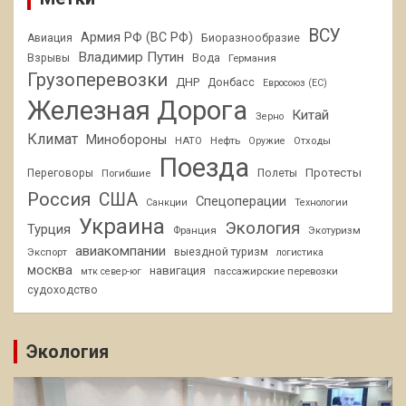
ВСУ
Армия РФ (ВС РФ)
Авиация
Биоразнообразие
Владимир Путин
Взрывы
Вода
Германия
Грузоперевозки
ДНР
Донбасс
Евросоюз (ЕС)
Железная Дорога
Китай
Зерно
Климат
Минобороны
НАТО
Нефть
Отходы
Оружие
Поезда
Протесты
Переговоры
Погибшие
Полеты
Россия
США
Спецоперации
Санкции
Технологии
Украина
Экология
Турция
Франция
Экотуризм
авиакомпании
Экспорт
выездной туризм
логистика
москва
навигация
пассажирские перевозки
мтк север-юг
судоходство
Экология