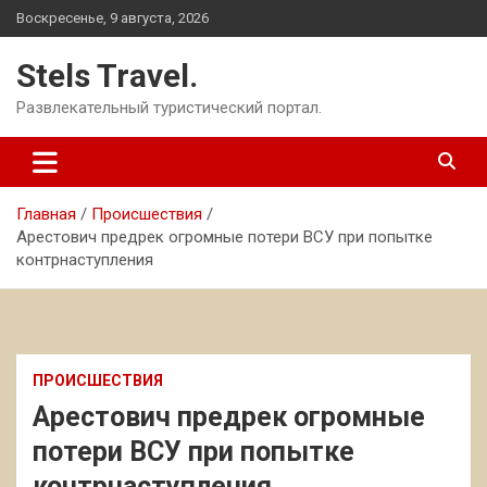
Перейти
Воскресенье, 9 августа, 2026
к
содержимому
Stels Travel.
Развлекательный туристический портал.
Главная
Происшествия
Арестович предрек огромные потери ВСУ при попытке
контрнаступления
ПРОИСШЕСТВИЯ
Арестович предрек огромные
потери ВСУ при попытке
контрнаступления