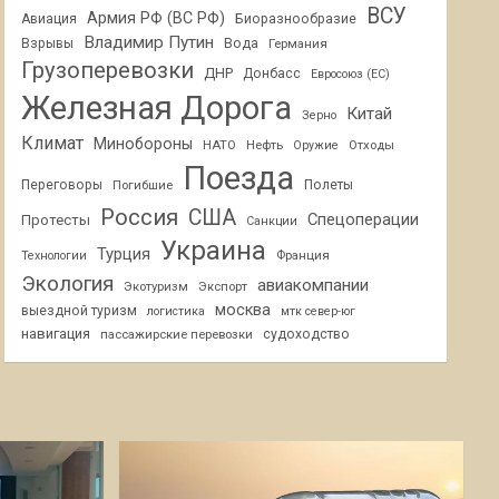
ВСУ
Армия РФ (ВС РФ)
Авиация
Биоразнообразие
Владимир Путин
Взрывы
Вода
Германия
Грузоперевозки
ДНР
Донбасс
Евросоюз (ЕС)
Железная Дорога
Китай
Зерно
Климат
Минобороны
НАТО
Нефть
Отходы
Оружие
Поезда
Переговоры
Погибшие
Полеты
Россия
США
Спецоперации
Протесты
Санкции
Украина
Турция
Франция
Технологии
Экология
авиакомпании
Экотуризм
Экспорт
москва
выездной туризм
логистика
мтк север-юг
навигация
пассажирские перевозки
судоходство