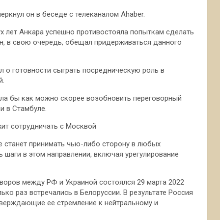
еркнул он в беседе с телеканалом Ahaber.
ух лет Анкара успешно противостояла попыткам сделать
н, в свою очередь, обещал придерживаться данного
л о готовности сыграть посредническую роль в
й.
тела бы как можно скорее возобновить переговорный
и в Стамбуле.
жит сотрудничать с Москвой
 не станет принимать чью-либо сторону в любых
ь шаги в этом направлении, включая урегулирование
воров между РФ и Украиной состоялся 29 марта 2022
лько раз встречались в Белоруссии. В результате Россия
тверждающие ее стремление к нейтральному и