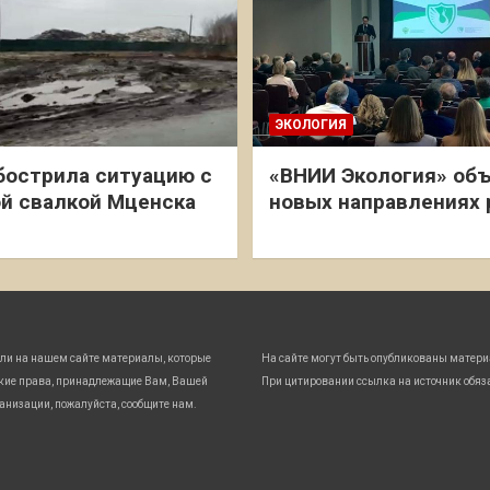
ЭКОЛОГИЯ
бострила ситуацию с
«ВНИИ Экология» объ
й свалкой Мценска
новых направлениях
ли на нашем сайте материалы, которые
На сайте могут быть опубликованы матери
кие права, принадлежащие Вам, Вашей
При цитировании ссылка на источник обяз
анизации, пожалуйста, сообщите нам.