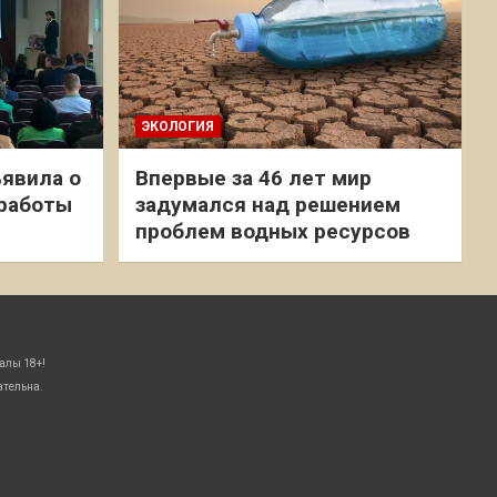
ЭКОЛОГИЯ
явила о
Впервые за 46 лет мир
 работы
задумался над решением
проблем водных ресурсов
алы 18+!
ательна.